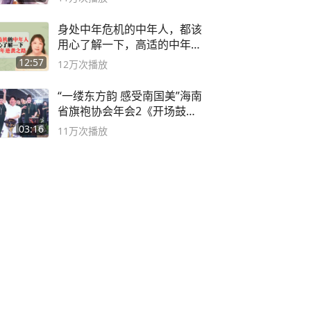
身处中年危机的中年人，都该
用心了解一下，高适的中年逆
袭之路
12:57
12万
次播放
“一缕东方韵 感受南国美”海南
省旗袍协会年会2《开场鼓》
二团
03:16
11万
次播放