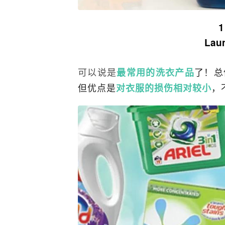
1
Laun
可以说是
了！总
最常用的洗衣产品
但优点是
，
对衣服的损伤相对较小