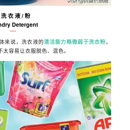
 洗 衣 液 / 粉
dry Detergent
体来说，洗衣液的
，
清洁能力略微弱于洗衣粉
不太容易让衣服脱色、混色。