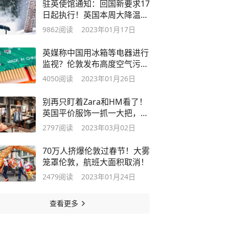
驻英使馆通知：回国新要求17
日起执行！英国本周大降温至
零下10度
9862
阅读
2023年01月17日
英媒称中国用冰箱等电器进行
监视？伦敦发布高度空气污染
警报！
4050
阅读
2023年01月26日
别再只盯着Zara和HM看了！
英国平价服饰一抓一大把，物
美价廉
2797
阅读
2023年03月02日
70万人挤爆伦敦过春节！大雾
笼罩伦敦，航班大面积取消！
2479
阅读
2023年01月24日
查看更多