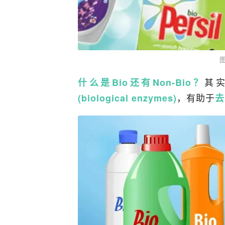
图
其实
什么是Bio还有Non-Bio？
，有助于
(biological enzymes)
去