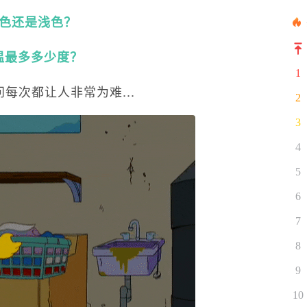
色还是浅色？
温最多多少度？
1
每次都让人非常为难...
2
3
4
5
6
7
8
9
10