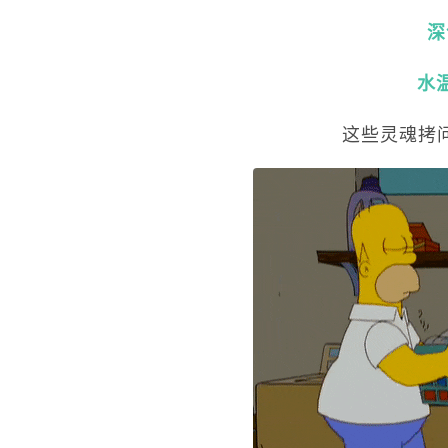
深
水
这些灵魂拷问