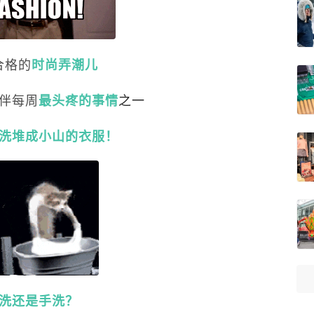
合格的
时尚弄潮儿
伴每周
之一
最头疼的事情
洗堆成小山的衣服！
洗还是手洗？