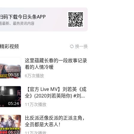
扫码下载今日头条APP
看最新、最热资讯内容
精彩视频
换一换
这里蕴藏长春的一段故事记录
着的人情冷暖
00:58
6万
次播放
【官方 Live MV】刘若英《成
全》(2020刘若英陪你) #刘若
英 #成全
05:24
11万
次播放
比反派还像反派的正派主角，
全员都是大恶人！
06:02
11万
次播放