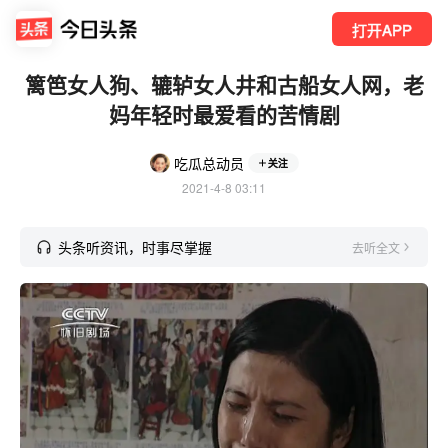
打开APP
篱笆女人狗、辘轳女人井和古船女人网，老
妈年轻时最爱看的苦情剧
吃瓜总动员
关注
2021-4-8 03:11
头条听资讯，时事尽掌握
去听全文