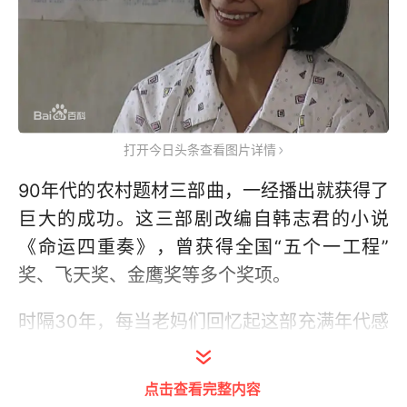
打开今日头条查看图片详情
90年代的农村题材三部曲，一经播出就获得了
巨大的成功。这三部剧改编自韩志君的小说
《命运四重奏》，曾获得全国“五个一工程”
奖、飞天奖、金鹰奖等多个奖项。
时隔30年，每当老妈们回忆起这部充满年代感
的电视剧，还在为枣花的多舛命运心痛不已。
点击查看完整内容
第一部《篱笆、女人和狗》，1989年，在大连