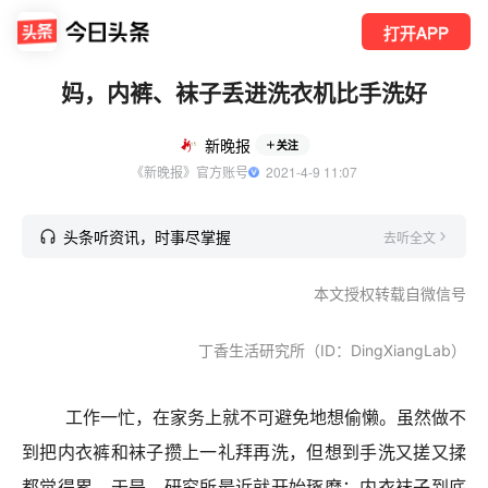
打开APP
妈，内裤、袜子丢进洗衣机比手洗好
新晚报
关注
《新晚报》官方账号
  2021-4-9 11:07
头条听资讯，时事尽掌握
去听全文
本文授权转载自微信号
丁香生活研究所（ID：DingXiangLab）
工作一忙，在家务上就不可避免地想偷懒。虽然做不
到把内衣裤和袜子攒上一礼拜再洗，但想到手洗又搓又揉
都觉得累。于是，研究所最近就开始琢磨：内衣袜子到底