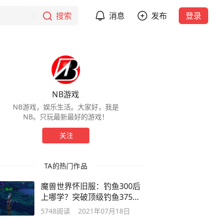
搜索
消息
发布
登录
NB游戏
NB游戏，娱乐生活。大家好，我是
NB。只玩最新最好的游戏！
关注
TA的热门作品
魔兽世界怀旧服：钓鱼300后
上哪学？突破顶级钓鱼375详
细攻略
5748
阅读
2021年07月18日