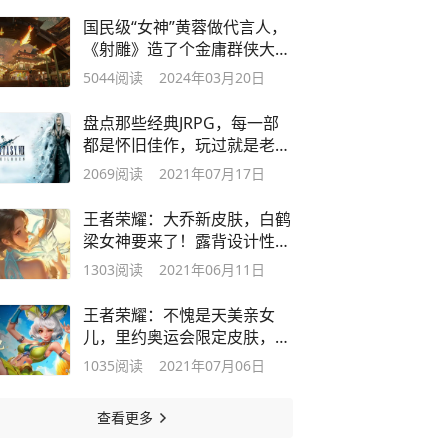
国民级“女神”黄蓉做代言人，
《射雕》造了个金庸群侠大宇
宙
5044
阅读
2024年03月20日
盘点那些经典JRPG，每一部
都是怀旧佳作，玩过就是老玩
家
2069
阅读
2021年07月17日
王者荣耀：大乔新皮肤，白鹤
梁女神要来了！露背设计性感
不失温柔
1303
阅读
2021年06月11日
王者荣耀：不愧是天美亲女
儿，里约奥运会限定皮肤，热
情桑巴返场
1035
阅读
2021年07月06日
查看更多