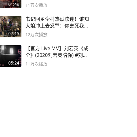
逛！
01:49
11万
次播放
书记回乡全村热烈欢迎！谁知
大娘冲上去怒骂：你害死我儿
子
07:15
12万
次播放
【官方 Live MV】刘若英《成
全》(2020刘若英陪你) #刘若
英 #成全
05:24
11万
次播放