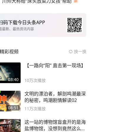
川师大称给“床头放菜刀女孩”帮助
扫码下载今日头条APP
看最新、最热资讯内容
精彩视频
换一换
【一路向“阳” 直击第一现场】
03:40
10万
次播放
文明的漂泊者，解剖鸣潮最深
的秘密，鸣潮剧情解读02
08:51
11万
次播放
这一站的博物馆盲盒开的是海
盐博物馆，没想到竟然这么好