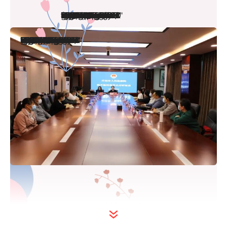
<embed width="100%" style="box-sizing: border-box;vertical-align: middle;max-width: 100%;width: 100%;height: auto;" src="https://mmbiz.qlogo.cn/mmbiz_svg/bNqVZcia7iaBzwvFG2mGEnZROXg3W7McEGiablkpHstqOgtxyCYjodqjXqic8D9kJjtMLoQOrCicZiaicMMibu4YOnyS6CicAicKO18Tya/0?wx_fmt=svg" data-type="svg+xml">
<embed width="100%" style="box-sizing: border-box;vertical-align: middle;max-width: 100%;width: 100%;height: auto;" src="https://mmbiz.qlogo.cn/mmbiz_svg/bNqVZcia7iaBzwvFG2mGEnZROXg3W7McEGiablkpHstqOgtxyCYjodqjXqic8D9kJjtMLoQOrCicZiaicMMibu4YOnyS6CicAicKO18Tya/0?wx_fmt=svg" data-type="svg+xml">
开远市检察院