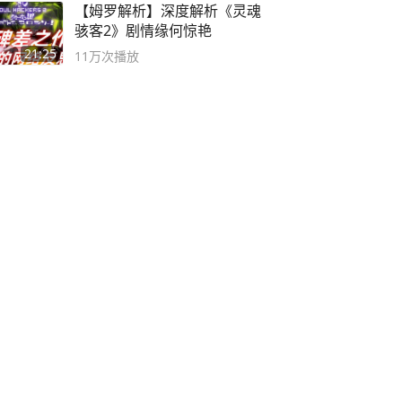
【姆罗解析】深度解析《灵魂
骇客2》剧情缘何惊艳
21:25
11万
次播放