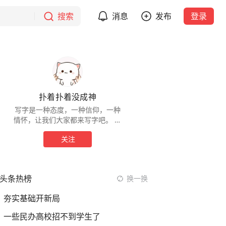
搜索
消息
发布
登录
扑着扑着没成神
写字是一种态度，一种信仰，一种
情怀，让我们大家都来写字吧。 咳
咳……，凡尔赛结束，其实就是个网
关注
文死扑街。
头条热榜
换一换
夯实基础开新局
一些民办高校招不到学生了