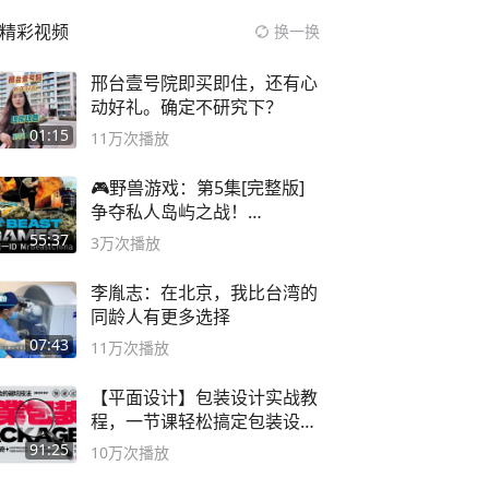
精彩视频
换一换
邢台壹号院即买即住，还有心
动好礼。确定不研究下？
01:15
11万
次播放
🎮野兽游戏：第5集[完整版]
争夺私人岛屿之战！
#MrBeastChina
55:37
3万
次播放
李胤志：在北京，我比台湾的
同龄人有更多选择
07:43
11万
次播放
【平面设计】包装设计实战教
程，一节课轻松搞定包装设计
流程！
91:25
10万
次播放