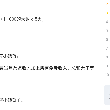
2
3
1000的天数 < 5天；
4
5
6
7
，有小钱钱；
8
9
，或者当月渠道收入加上所有免费收入，总和大于等
10
些小钱钱了。