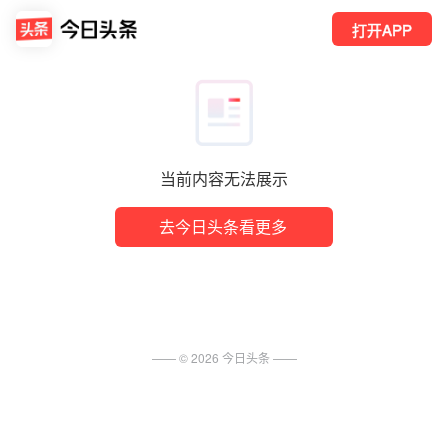
打开APP
当前内容无法展示
去今日头条看更多
—— ©
2026
今日头条
——