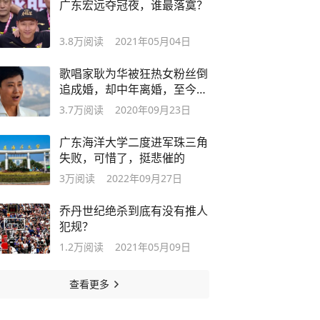
广东宏远夺冠夜，谁最落寞？
3.8万
阅读
2021年05月04日
歌唱家耿为华被狂热女粉丝倒
追成婚，却中年离婚，至今一
直单身
3.7万
阅读
2020年09月23日
广东海洋大学二度进军珠三角
失败，可惜了，挺悲催的
3万
阅读
2022年09月27日
乔丹世纪绝杀到底有没有推人
犯规？
1.2万
阅读
2021年05月09日
查看更多