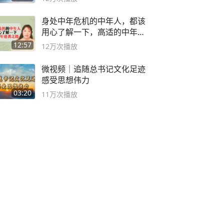
身处中年危机的中年人，都该
用心了解一下，高适的中年逆
袭之路
12:57
12万
次播放
微视频｜追随总书记文化足迹
感受思想伟力
03:20
11万
次播放