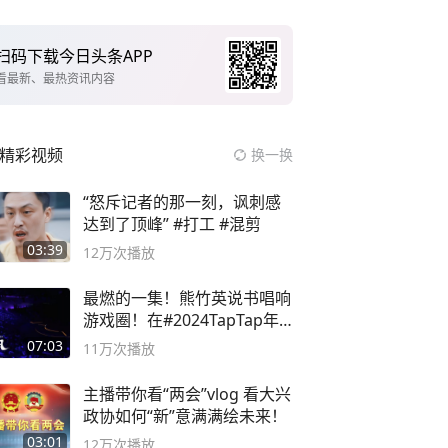
扫码下载今日头条APP
看最新、最热资讯内容
精彩视频
换一换
“怒斥记者的那一刻，讽刺感
达到了顶峰” #打工 #混剪
03:39
12万
次播放
最燃的一集！熊竹英说书唱响
游戏圈！在#2024TapTap年
度游戏大赏
07:03
11万
次播放
主播带你看“两会”vlog 看大兴
政协如何“新”意满满绘未来！
03:01
12万
次播放