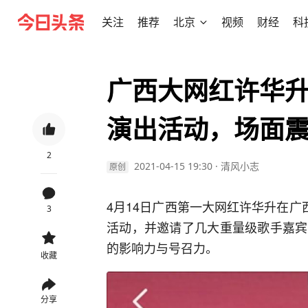
关注
推荐
北京
视频
财经
科
广西大网红许华
演出活动，场面
2
2021-04-15 19:30
·
清风小志
原创
4月14日广西第一大网红许华升在广
3
活动，并邀请了几大重量级歌手嘉宾
的影响力与号召力。
收藏
分享