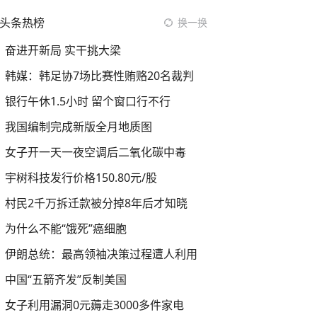
头条热榜
换一换
奋进开新局 实干挑大梁
韩媒：韩足协7场比赛性贿赂20名裁判
银行午休1.5小时 留个窗口行不行
我国编制完成新版全月地质图
女子开一天一夜空调后二氧化碳中毒
宇树科技发行价格150.80元/股
村民2千万拆迁款被分掉8年后才知晓
为什么不能“饿死”癌细胞
伊朗总统：最高领袖决策过程遭人利用
中国“五箭齐发”反制美国
女子利用漏洞0元薅走3000多件家电