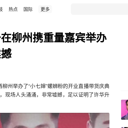
技
热点
国际
更多
升在柳州携重量嘉宾举办
震撼
西柳州举办了“小七婶”螺蛳粉的开业直播带货庆典
，现场人头涌涌，非常墟撼，足以证明了许华升