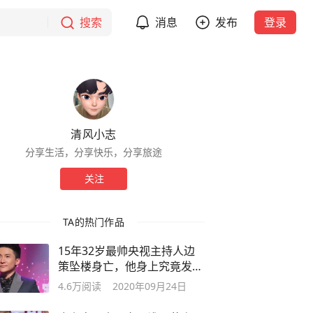
搜索
消息
发布
登录
清风小志
分享生活，分享快乐，分享旅途
关注
TA的热门作品
15年32岁最帅央视主持人边
策坠楼身亡，他身上究竟发生
了什么
4.6万
阅读
2020年09月24日