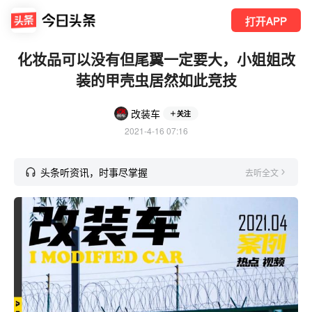
打开APP
化妆品可以没有但尾翼一定要大，小姐姐改
装的甲壳虫居然如此竞技
改装车
关注
2021-4-16 07:16
头条听资讯，时事尽掌握
去听全文