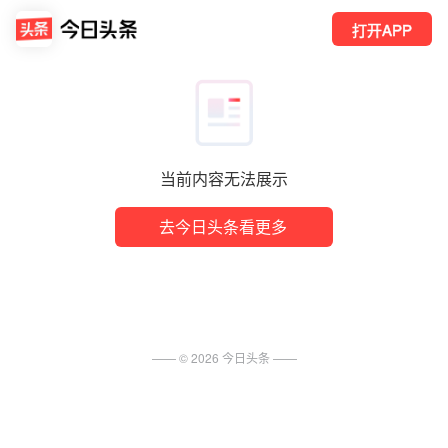
打开APP
当前内容无法展示
去今日头条看更多
—— ©
2026
今日头条
——