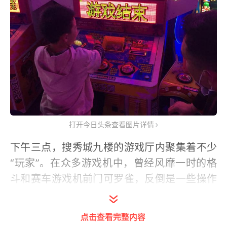
打开今日头条查看图片详情
下午三点，搜秀城九楼的游戏厅内聚集着不少
“玩家”。在众多游戏机中，曾经风靡一时的格
斗和赛车游戏机前门可罗雀，反倒是一些操作
简便、带有一定赌博性质的机器更受欢迎。而
“玩家”中，不乏孩子们的身影。
点击查看完整内容