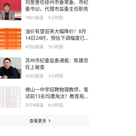
刘葱葱任徐州市委常委、市纪
委书记，代理市监委主任职务
7801
阅读
5小时前
油价有望迎来大幅降价！8月
14日24时，预估下调幅度已
从0.09元/升，扩大至约0.3元/
4332
阅读
5小时前
升
苏州市纪委监委通报：陈建忠
任上被查
3265
阅读
5小时前
佛山一中学招聘物理教师，笔
试前13名均遭淘汰？教育局：
已叫停招聘，成立调查组全面
2574
阅读
6小时前
核查
查看更多