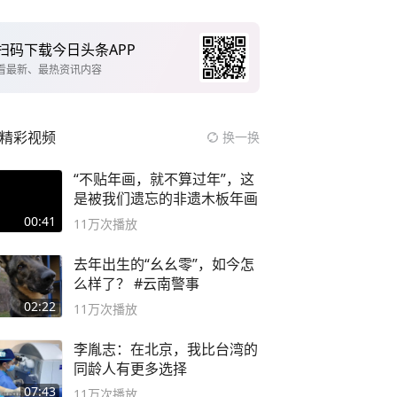
扫码下载今日头条APP
看最新、最热资讯内容
精彩视频
换一换
“不贴年画，就不算过年”，这
是被我们遗忘的非遗木板年画
00:41
11万
次播放
去年出生的“幺幺零”，如今怎
么样了？ #云南警事
02:22
11万
次播放
李胤志：在北京，我比台湾的
同龄人有更多选择
07:43
11万
次播放