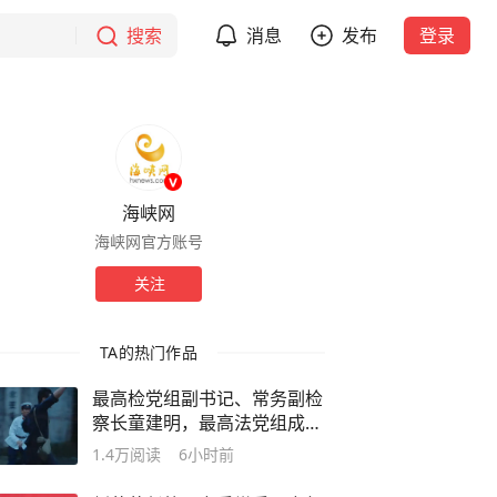
搜索
消息
发布
登录
海峡网
海峡网官方账号
关注
TA的热门作品
最高检党组副书记、常务副检
察长童建明，最高法党组成
员、政治部主任孙镇平，出席
1.4万
阅读
6小时前
电视剧《重器》看片会