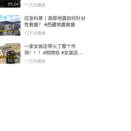
英 #成全
05:24
11万
次播放
应急科普 | 高原地震如何针对
性救援？ #西藏地震救援
02:20
12万
次播放
一家女装店带火了整个市
场！！！#购物狂 #女装店 #
高品质女装
02:00
11万
次播放