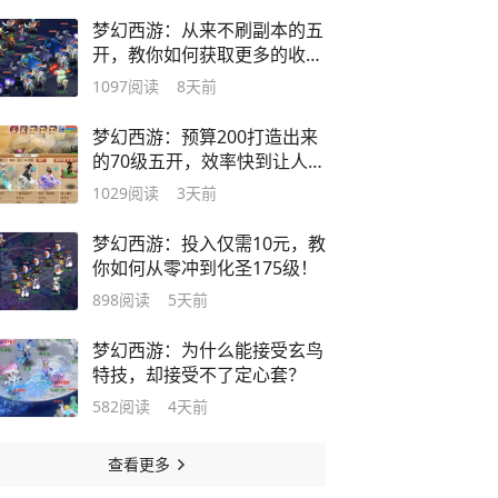
梦幻西游：从来不刷副本的五
开，教你如何获取更多的收
益！
1097
阅读
8天前
梦幻西游：预算200打造出来
的70级五开，效率快到让人不
敢相信！
1029
阅读
3天前
梦幻西游：投入仅需10元，教
你如何从零冲到化圣175级！
898
阅读
5天前
梦幻西游：为什么能接受玄鸟
特技，却接受不了定心套？
582
阅读
4天前
查看更多