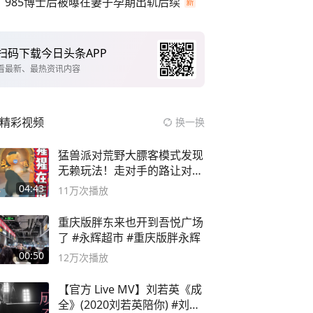
985博士后被曝在妻子孕期出轨后续
扫码下载今日头条APP
看最新、最热资讯内容
精彩视频
换一换
猛兽派对荒野大膘客模式发现
无赖玩法！走对手的路让对手
无路可走
04:43
11万
次播放
重庆版胖东来也开到吾悦广场
了 #永辉超市 #重庆版胖永辉
00:50
12万
次播放
【官方 Live MV】刘若英《成
全》(2020刘若英陪你) #刘若