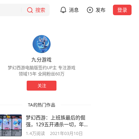
搜索
消息
发布
登录
九分游戏
梦幻西游电脑版签约UP主 专注游戏
领域15年 全网粉丝60万
关注
TA的热门作品
梦幻西游：上班族最后的倔
强，129五开通杀一切，年入
30亿
1.4万
阅读
2021年03月10日