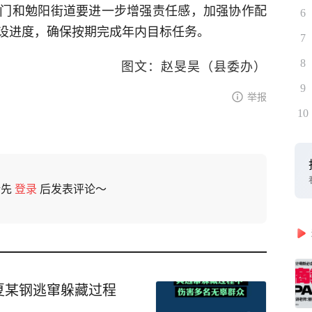
门和勉阳街道要进一步增强责任感，加强协作配
6
设进度，确保按期完成年内目标任务。
7
图文：赵旻昊（县委办）
8
9
举报
10
请先
登录
后发表评论～
夏某钢逃窜躲藏过程