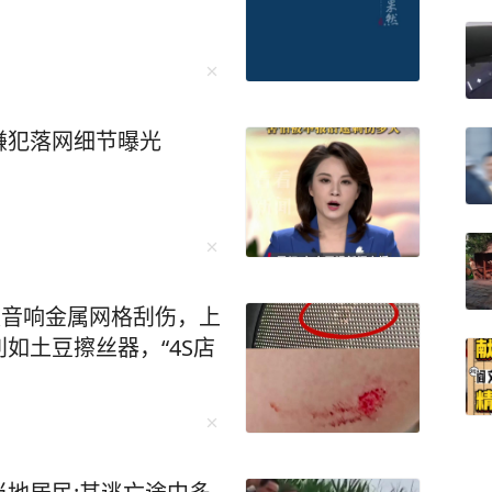
嫌犯落网细节曝光
被音响金属网格刮伤，上
如土豆擦丝器，“4S店