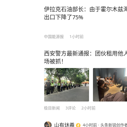
伊拉克石油部长：由于霍尔木兹
出口下降了75%
中国能源报
1小时前
西安警方最新通报：团伙租用他人
场被抓！
极目新闻
3
评论
2小时前
山有炑羲
4小时前
·
头条新锐创作