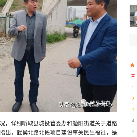
1
2
3
4
况，详细听取县城投管委办和勉阳街道关于道路
指出，武侯北路北段项目建设事关民生福祉，是
5