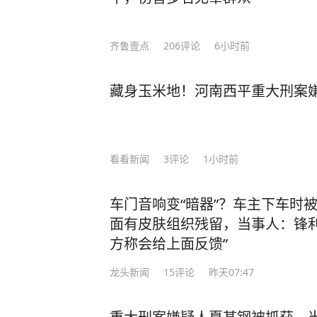
齐鲁壹点
206
评论
6小时前
藏身玉米地！河南西平重大刑案
看看新闻
3
评论
1小时前
车门音响变“暗器”？车主下车时
面有皮肤组织残留，当事人：锋利
方称会给上面反馈”
龙头新闻
15
评论
昨天07:47