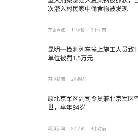
重大刑案嫌疑人夏某钢被抓获，当
次潜入村民家中偷食物被发现
齐鲁壹点
11
评论
2小时前
昆明一检测列车撞上施工人员致1
单位被罚1.5万元
闪电新闻
2小时前
原北京军区副司令员兼北京军区
世，享年84岁
澎湃新闻
87
评论
4小时前