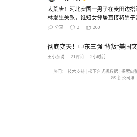
太荒唐！河北安国一男子在麦田边搭
林发生关系，谁知女邻居直接将男子
执一词，判决结果出人意料。 河北安国这起农村旧案，真正值
分享
2
200
得看的，不是什么麦田边搭讪，更不
谁反悔了。 案件最后为什么以强奸罪定罪，关键只有一个，女
彻底变天！中东三强“背叛”美国
方是否自愿，以及法院手里的证据能不能
王小东说
21
评论
2小时前
天清晨，刘某独自在田间干活，同村男子
裁判材料记载，两人后来发生了性关
热门：
技术支持
松下台式机数据
探索向
完全相反，刘某称自己明确拒绝，并
GS 新公司法
坚持认为，两人之间属于自愿行为。 如果事情真的只有这两句
话，这案子当然难办，一个说强迫，
人站在旁边看着，法官凭什么判断？ 可刑事案件恰恰不能只截
取这一段看，真正决定结果的，是性
套证据。 刘某身上的伤就是其中一环，材料显示，她的手臂、
后背和躯干部位存在多处软组织损伤。 她称自己在反抗过