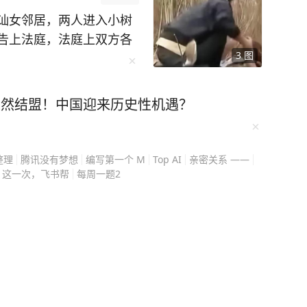
讪女邻居，两人进入小树
告上法庭，法庭上双方各
3
图
是两个人进了小树林之后
突然结盟！中国迎来历史性机遇？
证明这一点。 案发当
康某来到附近。 按照
系，但双方对过程的说法
整理
腾讯没有梦想
编写第一个 M
Top AI
亲密关系 ——
遭到暴力和强迫。康某则
这一次，飞书帮
每周一题2
一个说自愿，没有第三个
行为发生前后留下的一整
程中