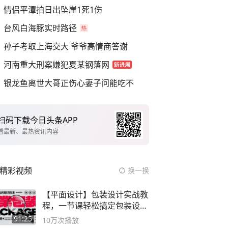
情侣平潭拍日出坠崖1死1伤
台风白海豚实时路径
孙子考取上海交大 爷爷高情商答谢
河南重大刑案嫌犯夏某钢落网
银龙鱼离世大哥正伤心妻子问能吃不
扫码下载今日头条APP
看最新、最热资讯内容
精彩视频
换一换
【平面设计】包装设计实战教
程，一节课轻松搞定包装设计
流程！
91:25
10万
次播放