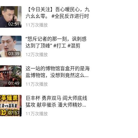
【今日关注】吾心暖民心，九
六幺幺零。 #全民反诈进行时
02:51
11万
次播放
“怒斥记者的那一刻，讽刺感
达到了顶峰” #打工 #混剪
03:39
12万
次播放
这一站的博物馆盲盒开的是海
盐博物馆，没想到竟然这么好
逛！
01:49
11万
次播放
巨丰杯 勇弃双马 阎大师底线
猛攻 献卒催杀 潘大师精妙入
局
07:57
11万
次播放