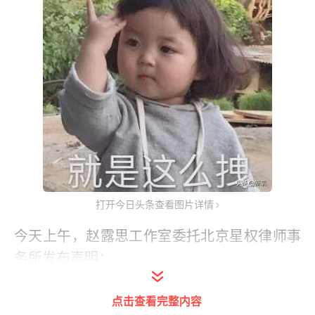
打开今日头条查看图片详情
今天上午，赵露思工作室委托北京星权律师事
务所发布声明：
点击查看完整内容
网友@脱饭ppan，持续诽谤赵露思，将就其诉