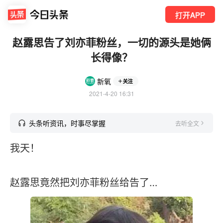
打开APP
赵露思告了刘亦菲粉丝，一切的源头是她俩
长得像？
新氧
关注
2021-4-20 16:31
头条听资讯，时事尽掌握
去听全文
我天！
赵露思竟然把刘亦菲粉丝给告了…