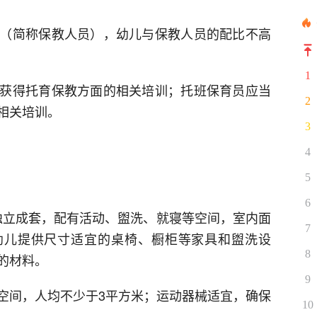
（简称保教人员），幼儿与保教人员的配比不高
1
获得托育保教方面的相关培训；托班保育员应当
2
相关培训。
3
4
5
6
级独立成套，配有活动、盥洗、就寝等空间，室内面
7
3岁幼儿提供尺寸适宜的桌椅、橱柜等家具和盥洗设
8
的材料。
9
空间，人均不少于3平方米；运动器械适宜，确保
10