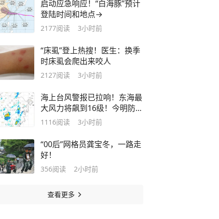
启动应急响应！“白海豚”预计
登陆时间和地点→
2177
阅读
3小时前
“床虱”登上热搜！医生：换季
时床虱会爬出来咬人
2127
阅读
3小时前
海上台风警报已拉响！东海最
大风力将飙到16级！今明防暑
防雷，后天起防台风
1116
阅读
3小时前
“00后”网格员龚宝冬，一路走
好！
356
阅读
2小时前
查看更多