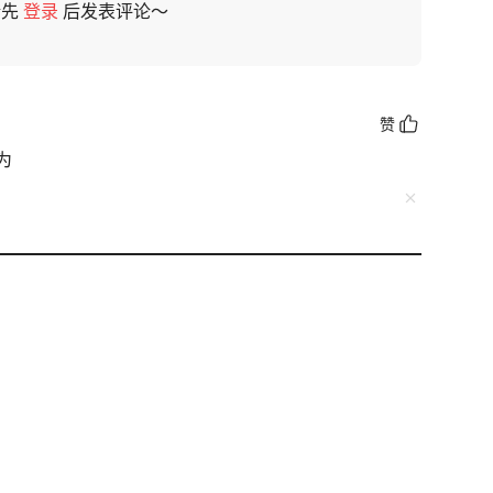
请先
登录
后发表评论～
赞
为
关注
：“即使美国停下脚步，中国20年也追不上！”
马斯克却公开直言：“美国比中国差100倍，De
于他
垄断。它们为了攫取超额利润，稳固自己的超然地
tpg/