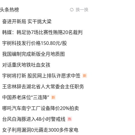
头条热榜
换一换
奋进开新局 实干挑大梁
韩媒：韩足协7场比赛性贿赂20名裁判
宇树科技发行价格150.80元/股
我国编制完成新版全月地质图
对话重庆地铁吐血女孩
宇树将打新 股民网上排队许愿求中签
王忠林辞去湖北省人大常委会主任职务
中国养老床位“三连降”
哪吒汽车南宁工厂设备降价20%拍卖
台风白海豚进入48小时警戒线
女子利用漏洞0元薅走3000多件家电