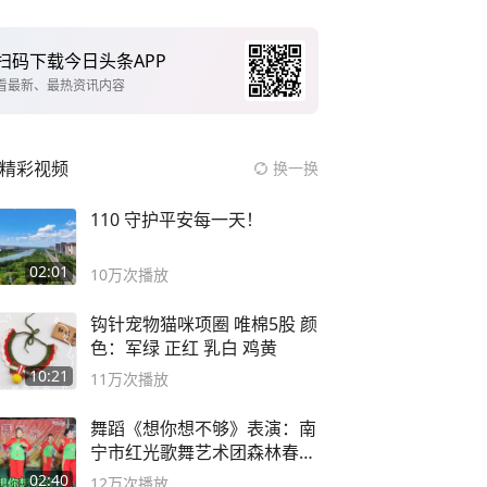
扫码下载今日头条APP
看最新、最热资讯内容
精彩视频
换一换
110 守护平安每一天！
02:01
10万
次播放
钩针宠物猫咪项圈 唯棉5股 颜
色：军绿 正红 乳白 鸡黄
10:21
11万
次播放
舞蹈《想你想不够》表演：南
宁市红光歌舞艺术团森林春红
舞蹈队。
02:40
12万
次播放