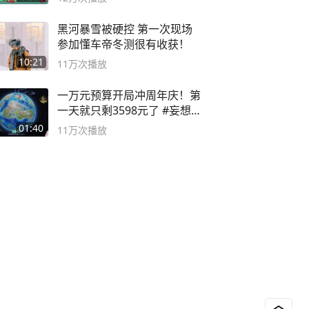
黑河暴雪被硬控 第一次现场
参加懂车帝冬测很有收获！
10:21
11万
次播放
一万元预算开局冲周年庆！第
一天就只剩3598元了 #妄想山
海
01:40
11万
次播放