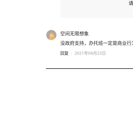
空间无限想象
没政府支持，办托班一定是商业行
回复
·
2021年04月23日
台海网
2小时前
·
台海网官方账号
中美差距究竟有多大？张召忠语出惊人
一席话引起轩然大波！然而，世界首富
epSeek就是最好的证明！”振聋发聩！ 马斯克的这番话，并非一时兴起，而是基
对中国市场和科技发展的切身感受。 在DeepSeek未能问世之前，全球的AI产业近乎
被openAI、谷歌等美国科技巨头
https://v.douyin.com/g5MdU4Ib