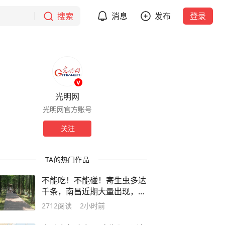
搜索
消息
发布
登录
光明网
光明网官方账号
关注
TA的热门作品
不能吃！不能碰！寄生虫多达
千条，南昌近期大量出现，发
现立即上报
2712
阅读
2小时前