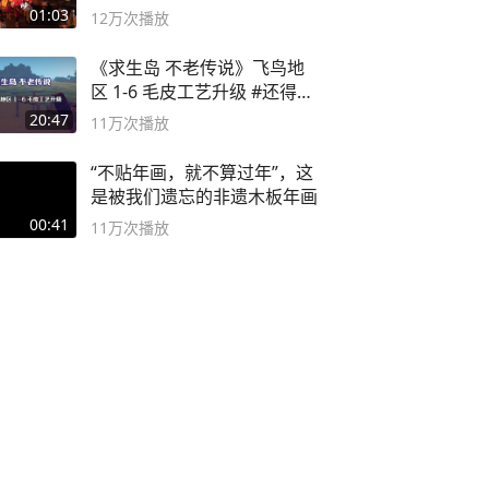
01:03
12万
次播放
《求生岛 不老传说》飞鸟地
区 1-6 毛皮工艺升级 #还得是
主机大作
20:47
11万
次播放
“不贴年画，就不算过年”，这
是被我们遗忘的非遗木板年画
00:41
11万
次播放