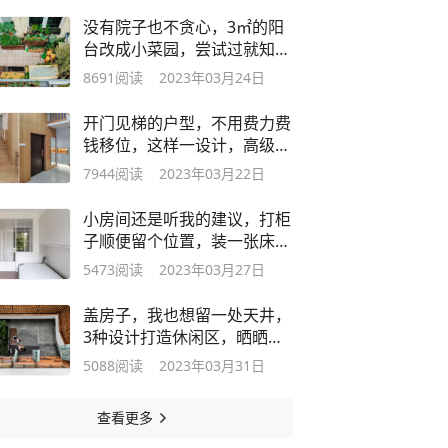
没有院子也不贪心，3㎡的阳
台改成小菜园，尝试过就知道
有多香了
8691
阅读
2023年03月24日
开门见梯的户型，不用费力费
钱移位，这样一设计，高级又
能收纳
7944
阅读
2023年03月22日
小房间还是听我的建议，打柜
子顺便留个位置，装一张床进
去才实用
5473
阅读
2023年03月27日
盖房子，我也想留一处天井，
3种设计打造休闲区，晒晒太
阳好舒服
5088
阅读
2023年03月31日
查看更多