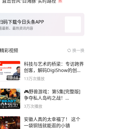
直击台风“白海豚”实时路径
扫码下载今日头条APP
看最新、最热资讯内容
精彩视频
换一换
科技与艺术的桥梁：专访跨界
创客，解码DigiShow的创新
之路
18:18
13万
次播放
🎮野兽游戏：第5集[完整版]
争夺私人岛屿之战！
#MrBeastChina
55:37
3万
次播放
安徽人真的太幸福了！ 这个
一袋铜钱就能逛的小镇