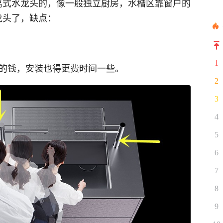
离式水龙头的，像一般独立厨房，水槽区靠窗户的
龙头了，缺点：
1
倍的钱，安装也得更费时间一些。
2
3
4
5
6
7
8
9