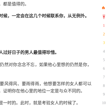
，都是值得的。
时候，一定会在这几个时候联系你，从无例外。
1
2
3
人过好日子的男人最值得珍惜。
4
5
仍然对你念念不忘，如果他心里想的仍然是你，
6
7
要风得风、要雨得雨，他想要怎样的女人都可以
8
，证明你在他心里的地位一定是与众不同的。
9
是一时的。此时，就是考验女人的时候了。
10