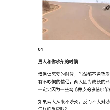
04
男人和你吵架的时候
情侣谈恋爱的时候，当然都不希望发
两人因为成长的环
有不吵架的情侣。
一定会因为一些鸡毛蒜皮的事情吵架
如果两人从来不吵架，反而不太对劲
怎样的反应呢？