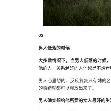
02
男人低落的时候
大多数情况下，当男人低落的时候，
他的人，关系越好的人他越是不想看
男人心里想的、反反复复只有她的名
的情绪就都可以释放出来了。
男人确实想给他所爱的女人最好的生