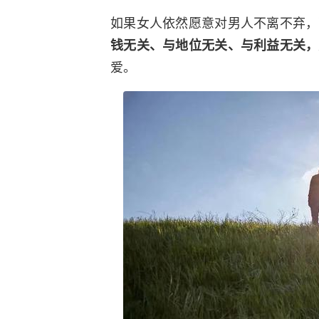
如果女人依然愿意对男人不离不弃，
钱无关、与地位无关、与利益无关，
爱。