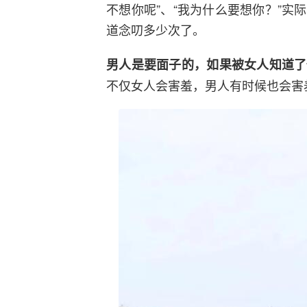
不想你呢”、“我为什么要想你？”
道念叨多少次了。
男人是要面子的，如果被女人知道了
不仅女人会害羞，男人有时候也会害