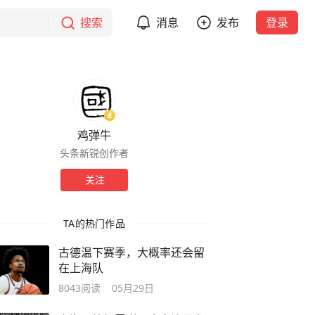
搜索
消息
发布
登录
鸡弹牛
头条新锐创作者
关注
TA的热门作品
古德温下赛季，大概率还会留
在上海队
8043
阅读
05月29日