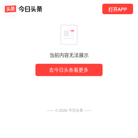
打开APP
当前内容无法展示
去今日头条看更多
—— ©
2026
今日头条
——