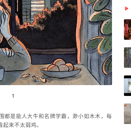
1
围都是能人大牛和名牌学霸，渺小如木木，每
看起来不太弱鸡。