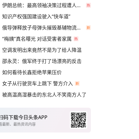
伊朗总统：最高领袖决策过程遭人利用
知识产权强国建设驶入“快车道”
俄导弹释放子母弹头摧毁基辅物流仓库
“梅姨”真名曝光 对话受害者家属
空调发明出来竟然不是为了给人降温
邵永灵：俄军终于打了场漂亮的反击
如何看待长鑫拒绝苹果压价
女子从行驶货车上跳下 警方介入
被高温高湿暴击的东北人不笑南方人了
扫码下载今日头条APP
看最新、最热资讯内容