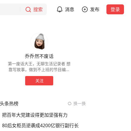
搜索
消息
发布
登录
乔乔然不废话
第一废话大王，无聊生活记录者 想
靠写故事，做到不上班的节目编导
会写段子会拍摄会修图，就是不会
关注
剪辑
头条热榜
换一换
把百年大党建设得更加坚强有力
80后女柜员逆袭成4200亿银行副行长