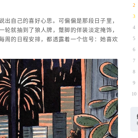
2
3
说出自己的喜好心思。可偏偏是那段日子里，
4
一轮就抽到了狼人牌，蹩脚的佯装淡定掩饰，
每周的日程安排，都透露着一个信号：她喜欢
5
6
7
8
9
10