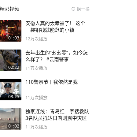
精彩视频
换一换
安徽人真的太幸福了！ 这个
一袋铜钱就能逛的小镇
01:03
12万
次播放
去年出生的“幺幺零”，如今怎
么样了？ #云南警事
02:22
11万
次播放
110警察节丨我依然是我
03:25
11万
次播放
独家连线：青岛红十字搜救队
3名队员抵达日喀则震中灾区
01:02
11万
次播放