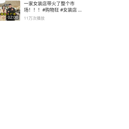
一家女装店带火了整个市
场！！！#购物狂 #女装店 #
高品质女装
02:00
11万
次播放