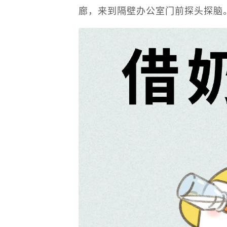
廊，来到隔壁办公室门前探头探脑