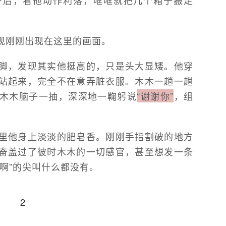
现刚刚出现在这里的画面。
脚，发现其实他挺高的，只是头大显矮。他穿
站起来，完全不在意弄脏衣服。木木一趟一趟
木木脑子一抽，深深地一鞠躬说
“谢谢你”
，组
里他身上淡淡的肥皂香。刚刚手指割破的地方
奋盖过了彼时木木的一切感官，甚至想发一条
啊”的尖叫什么都没有。
2