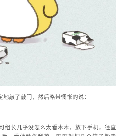
定地敲了敲门，然后略带惆怅的说：
可组长几乎没怎么太看木木，放下手机，径直
身后，看他动作利落，哐哐就把几个箱子搬走