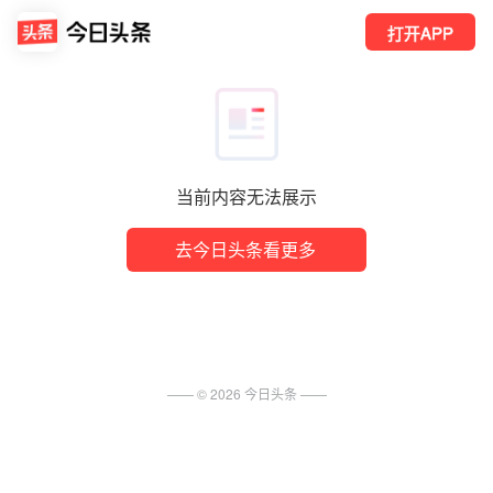
打开APP
当前内容无法展示
去今日头条看更多
—— ©
2026
今日头条
——