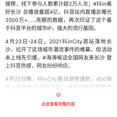
搜榜，线下参与人数累计超2万人次；#抖in美
好长沙 总播放量超4亿，抖音站内直播总曝光
3500万+……亮眼的数据，再次印证了这个基
于抖音平台的城市IP，强大的流行基因。
4月23日-24日，2021抖inCity首站落地长
沙，拉开了这场城市潮流事件的帷幕。但活动
未上线先引爆，#海涛喊话全国网友来长沙 登
上抖音热搜，网友纷纷响应。
4月22日晚，抖inCity联动湖南通航，400架
无人机在长沙夜空飞起，演绎勾勒着岳麓书
院、小龙虾等具有长沙特色的icon符号，为抖
in美好长沙打call，当日#长沙400架无人机点
点击查看完整内容
燃夜空#、#长沙夜空飞起小龙虾 等话题登上