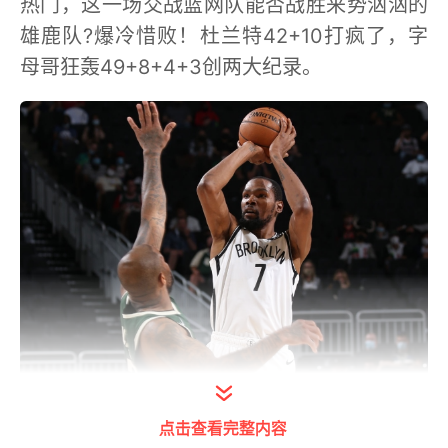
热门，这一场交战篮网队能否战胜来势汹汹的
雄鹿队?爆冷惜败！杜兰特42+10打疯了，字
母哥狂轰49+8+4+3创两大纪录。
打开今日头条查看图片详情
点击查看完整内容
雄鹿字母哥率先得分，他连突带投砍下6分，