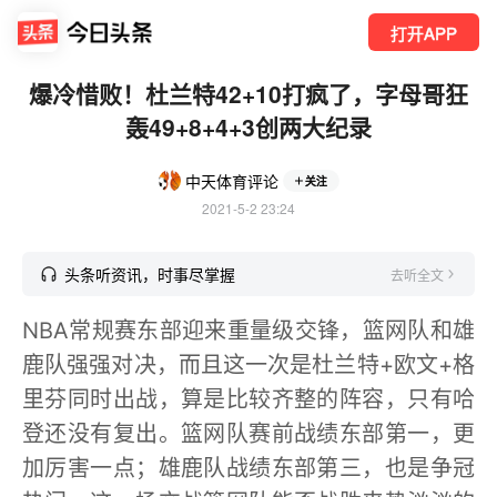
打开APP
爆冷惜败！杜兰特42+10打疯了，字母哥狂
轰49+8+4+3创两大纪录
中天体育评论
关注
2021-5-2 23:24
头条听资讯，时事尽掌握
去听全文
NBA常规赛东部迎来重量级交锋，篮网队和雄
鹿队强强对决，而且这一次是杜兰特+欧文+格
里芬同时出战，算是比较齐整的阵容，只有哈
登还没有复出。篮网队赛前战绩东部第一，更
加厉害一点；雄鹿队战绩东部第三，也是争冠