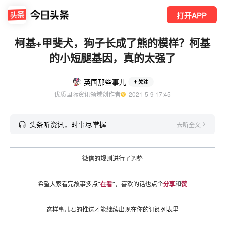
打开APP
柯基+甲斐犬，狗子长成了熊的模样？柯基
的小短腿基因，真的太强了
英国那些事儿
关注
优质国际资讯领域创作者
  2021-5-9 17:45
头条听资讯，时事尽掌握
去听全文
微信的规则进行了调整
希望大家看完故事多点“
在看
”，喜欢的话也点个
分享
和
赞
这样事儿君的推送才能继续出现在你的订阅列表里