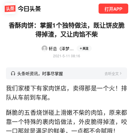
打开APP
香酥肉饼：掌握1个独特做法，既让饼皮脆
得掉渣，又让肉馅不柴
轩总（泽梦天诚
关注
2021-5-11 08:16
头条听资讯，时事尽掌握
去听全文
我们家楼下有家肉饼店，卖得那是一个火！排
队从车前到车尾。
酥脆的五香烧饼碰上滑嫩不柴的肉馅，原来都
靠一个特殊的裹肉馅做法，外皮脆得掉渣，咬
一口那就是满足的鲜美，一点都不会腻哦！