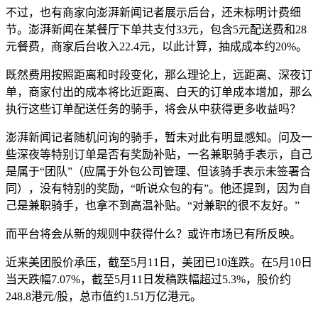
不过，也有商家向澎湃新闻记者展示后台，还未标明计费细
节。澎湃新闻在某餐厅下单共支付33元，包含5元配送费和28
元餐费，商家后台收入22.4元，以此计算，抽成成本约20%。
既然费用按照距离和时段变化，那么理论上，远距离、深夜订
单，商家付出的成本将比近距离、白天的订单成本增加，那么
执行这些订单配送任务的骑手，将会从中获得更多收益吗？
澎湃新闻记者随机问询的骑手，暂未对此有明显感知。问及一
些深夜等特别订单是否有奖励补贴，一名兼职骑手表示，自己
是属于“团队”（应属于外包公司管理、但该骑手表示未签署合
同），没有特别的奖励，“听说众包的有”。他还提到，因为自
己是兼职骑手，也拿不到高温补贴。“对兼职的很不友好。”
而平台将会从新的规则中获得什么？或许市场已有所反映。
近来美团股价承压，截至5月11日，美团已10连跌。在5月10日
当天跌幅7.07%，截至5月11日发稿跌幅超过5.3%，股价约
248.8港元/股，总市值约1.51万亿港元。