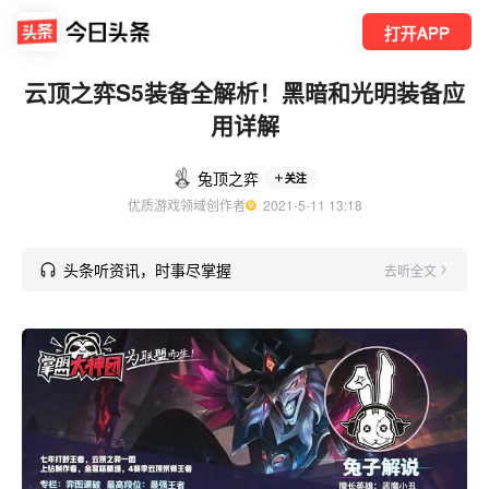
打开APP
云顶之弈S5装备全解析！黑暗和光明装备应
用详解
兔顶之弈
关注
优质游戏领域创作者
  2021-5-11 13:18
头条听资讯，时事尽掌握
去听全文