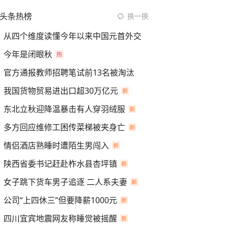
头条热榜
换一换
从四个维度读懂今年以来中国元首外交
今年是闭眼秋
官方通报教师招聘笔试前13名被淘汰
我国货物贸易进出口超30万亿元
东北立秋迎降温暴击有人穿羽绒服
多方回应维修工困传菜梯被夹身亡
情侣酒店熟睡时遭陌生男闯入
陕西省委书记赶赴柞水县杏坪镇
女子跳下货车男子追逐 二人系夫妻
公司“上四休三”但要降薪1000元
四川宜宾地震网友称睡觉被摇醒