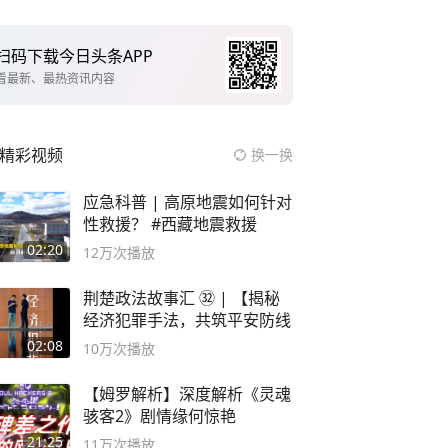
扫码下载今日头条APP
看最新、最热资讯内容
精彩视频
换一换
应急科普 | 高原地震如何针对
性救援？ #西藏地震救援
02:20
12万
次播放
荆楚政法故事汇 ㉜ | 【揭秘
经济犯罪手法，共筑平安防线
02:08
10万
次播放
【姆罗解析】深度解析《灵魂
骇客2》剧情缘何惊艳
21:25
11万
次播放