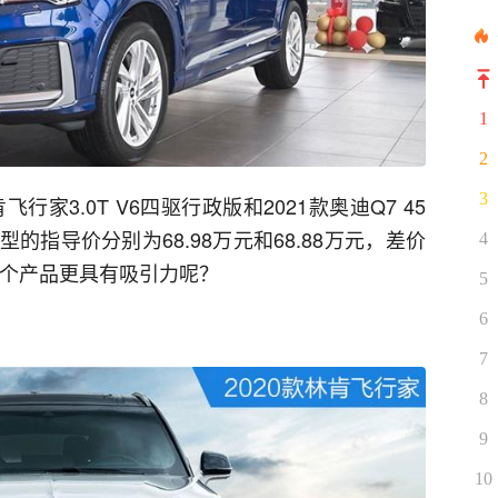
1
2
3
行家3.0T V6四驱行政版和2021款奥迪Q7 45
这两款车型的指导价分别为68.98万元和68.88万元，差价
4
哪个产品更具有吸引力呢？
5
6
7
8
9
10