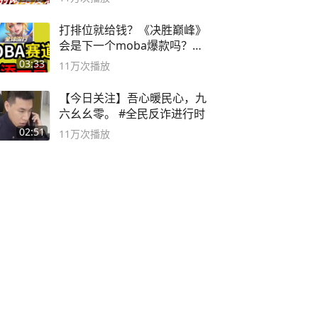
打排位就给钱？《决胜巅峰》
会是下一个moba爆款吗？#
决胜巅峰
03:33
11万
次播放
【今日关注】吾心暖民心，九
六幺幺零。 #全民反诈进行时
02:51
11万
次播放