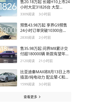
售20.18万起 长城H10上市24
小时大定31826台 大型
SUV/1.5T插混
3309
阅读
3小时前
预售43.98万起 享界G9预售
24小时订单突破10300台
Ultra版占比90%
2830
阅读
2小时前
售35.98万起 问界M8累计交
付超180000辆 新款有望年内
上市
2120
阅读
21小时前
比亚迪秦MAX将8月13日上市
插混/纯电动力 配云辇-C和激
光雷达
1599
阅读
3小时前
查看更多