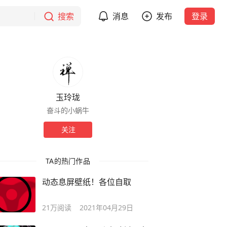
搜索
消息
发布
登录
玉玲珑
奋斗的小蜗牛
关注
TA的热门作品
动态息屏壁纸！各位自取
21万
阅读
2021年04月29日