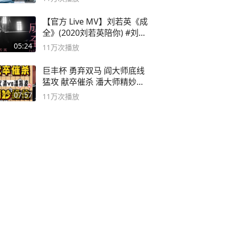
【官方 Live MV】刘若英《成
全》(2020刘若英陪你) #刘若
英 #成全
05:24
11万
次播放
巨丰杯 勇弃双马 阎大师底线
猛攻 献卒催杀 潘大师精妙入
局
07:57
11万
次播放