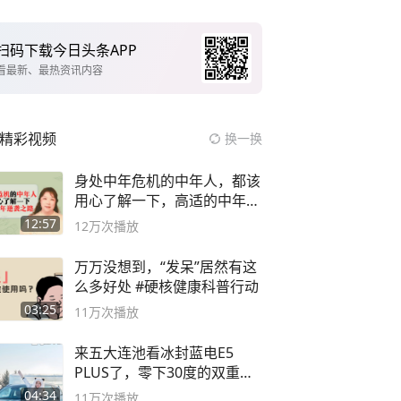
扫码下载今日头条APP
看最新、最热资讯内容
精彩视频
换一换
身处中年危机的中年人，都该
用心了解一下，高适的中年逆
袭之路
12:57
12万
次播放
万万没想到，“发呆”居然有这
么多好处 #硬核健康科普行动
03:25
11万
次播放
来五大连池看冰封蓝电E5
PLUS了，零下30度的双重冰
封40小时全录
04:34
11万
次播放