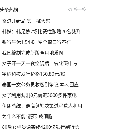
头条热榜
换一换
奋进开新局 实干挑大梁
韩媒：韩足协7场比赛性贿赂20名裁判
银行午休1.5小时 留个窗口行不行
我国编制完成新版全月地质图
女子开一天一夜空调后二氧化碳中毒
宇树科技发行价格150.80元/股
泰国一女公务员妆容引争议 本人回应
女子利用漏洞0元薅走3000多件家电
伊朗总统：最高领袖决策过程遭人利用
为什么不能“饿死”癌细胞
80后女柜员逆袭成4200亿银行副行长