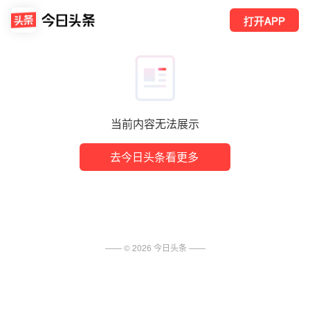
打开APP
当前内容无法展示
去今日头条看更多
—— ©
2026
今日头条
——