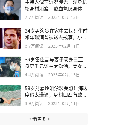
主持人倪萍近况曝光！现身机
场身材消瘦，戴血氧仪身体状
况引担忧
7.7万
阅读
2023年02月13日
34岁男演员在家中去世！生前
常年酗酒曾被送去戒酒，小儿
子才1岁
6.7万
阅读
2023年02月11日
39岁雷佳音与妻子现身三亚！
身穿千元短袖太潇洒，美女老
婆身材好
4.4万
阅读
2023年02月13日
58岁刘嘉玲晒泳装美照！海边
度假太潇洒，身材凹凸有致大
长腿吸睛
3.9万
阅读
2023年02月11日
查看更多