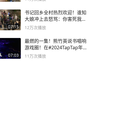
书记回乡全村热烈欢迎！谁知
大娘冲上去怒骂：你害死我儿
子
07:15
12万
次播放
最燃的一集！熊竹英说书唱响
游戏圈！在#2024TapTap年
度游戏大赏
07:03
11万
次播放