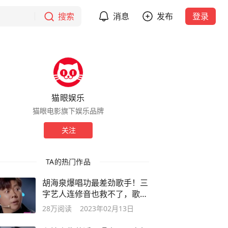
搜索
消息
发布
登录
猫眼娱乐
猫眼电影旗下娱乐品牌
关注
TA的热门作品
胡海泉爆唱功最差劲歌手！三
字艺人连修音也救不了，歌非
常红
28万
阅读
2023年02月13日