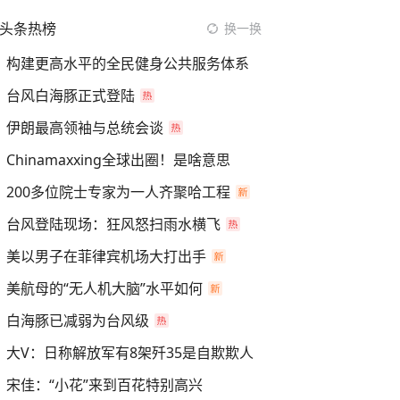
头条热榜
换一换
构建更高水平的全民健身公共服务体系
台风白海豚正式登陆
伊朗最高领袖与总统会谈
Chinamaxxing全球出圈！是啥意思
200多位院士专家为一人齐聚哈工程
台风登陆现场：狂风怒扫雨水横飞
美以男子在菲律宾机场大打出手
美航母的“无人机大脑”水平如何
白海豚已减弱为台风级
大V：日称解放军有8架歼35是自欺欺人
宋佳：“小花”来到百花特别高兴