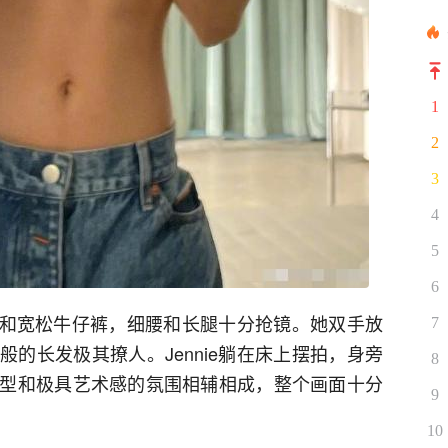
1
2
3
4
5
6
背心和宽松牛仔裤，细腰和长腿十分抢镜。她双手放
7
的长发极其撩人。Jennie躺在床上摆拍，身旁
8
型和极具艺术感的氛围相辅相成，整个画面十分
9
10