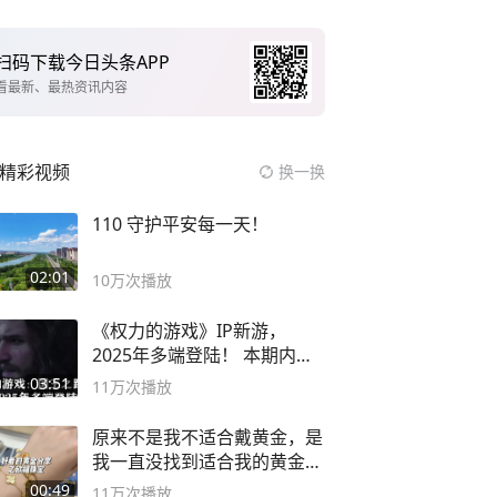
扫码下载今日头条APP
看最新、最热资讯内容
精彩视频
换一换
110 守护平安每一天！
02:01
10万
次播放
《权力的游戏》IP新游，
2025年多端登陆！ 本期内容
概要
03:51
11万
次播放
原来不是我不适合戴黄金，是
我一直没找到适合我的黄金
😭
00:49
11万
次播放