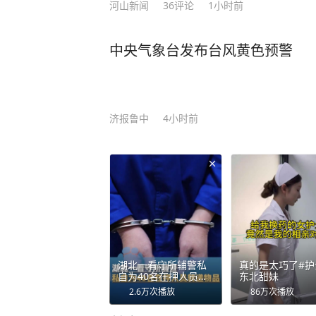
河山新闻
36
评论
1小时前
案例，耐心拆解类似的交友刷单诈骗
又羞愧，又感激，感谢警察让自己没有
中央气象台发布台风黄色预警
胡先生带着一面锦旗专程来到临江派
表达谢意。 记者 李维和 实习生 蒋贝
济报鲁中
4小时前
湖北一看守所辅警私
真的是太巧了#护
自为40名在押人员转
东北甜妹
递物品，传递信息或
2.6万
次播放
86万
次播放
给予特殊关照，收受
部分亲属钱款10.6万