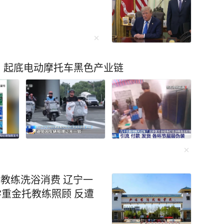
现是为偿还欠款，一会儿
。 追问之下，警员们发现
达600元！ 这送的是什
生敷衍地回答说，送的是普
？起底电动摩托车黑色产业链
出几句实话，警员们只能通
芦师傅坦诚回答：“这笔订
子挺小，重量比较轻。要
方立刻协调司机将箱子带
瞒的胡先生才道出实情。
苹果手机。 警员打开箱子
值不菲。之前胡先生所说
此前刷到一则同城交友Ap
名教练洗浴消费 辽宁一
取“交友机会”。胡先生被
学重金托教练照顾 反遭
取钱买了三部手机，打包
因为手机价值较高，因此
，派出所反诈人员结合真实