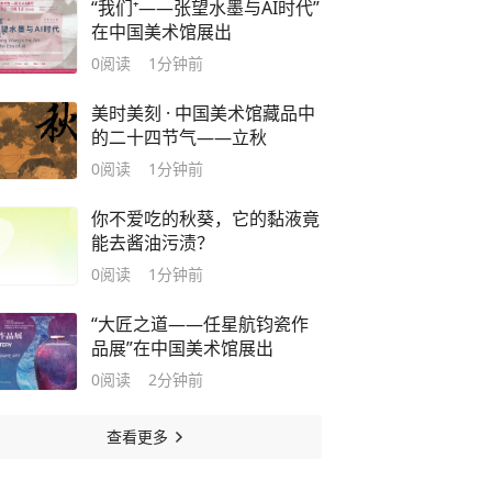
“我们⁺——张望水墨与AI时代”
在中国美术馆展出
0
阅读
1分钟前
美时美刻 · 中国美术馆藏品中
的二十四节气——立秋
0
阅读
1分钟前
你不爱吃的秋葵，它的黏液竟
能去酱油污渍？
0
阅读
1分钟前
“大匠之道——任星航钧瓷作
品展”在中国美术馆展出
0
阅读
2分钟前
查看更多