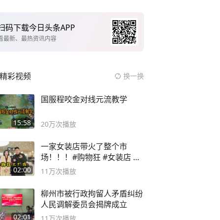
扫码下载今日头条APP
看最新、最热资讯内容
精彩视频
换一换
国服程咬金对线元流教学
15:58
20万
次播放
一家女装店带火了整个市
场！！！#购物狂 #女装店 #
高品质女装
02:00
11万
次播放
柳州市被行政拘留人矛盾纠纷
人民调解委员会揭牌成立
02:01
11万
次播放