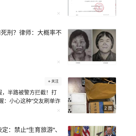
适用死刑？律师：大概率不
关注
服，半路被警方拦截！打
醒：小心这种“交友刷单诈
2
图
杭州临江派出所紧急出动，
到人，警员告诉胡先生：
的被骗操作！” 胡先生一
定：禁止“生育旅游”、
 不过，此时的胡先生神色