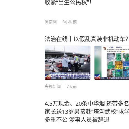
收紧“出生公民权”！
慌张，言辞闪烁。他一会儿说自己取
又换了说法，让上门的警员起了疑心
闽南网
3小时前
胡先生刚刚下了一笔货运订单，运费高
么宝贝东西，运费要这么高？ 胡先
法治在线丨以假乱真装非机动车
通旧衣服。 眼瞧着这位胡先生讲不
过派出所帮忙联系货运司机芦师傅。
单是从杭州送往省外。从外观看，箱
说里面塞着的是衣服，不大像。” 警
回。大家准备开箱查验，眼见无法隐
他说，包裹里其实是3台自己刚买的
央视新闻
7天前
一看，里面果然是三台苹果手机，价
的衣服，根本不存在。 原来，胡先生
4.5万现金、20条中华烟 还带多
p广告。平台客服称，完成任务就能获
家长送13岁男孩赴“塔沟武校”求
诱惑冲昏了头脑，在客服的引导下，
多重不公 涉事人员被辞退
后准备通过货运平台送往指定地址。
又支付了大额运费险。 了解情况后