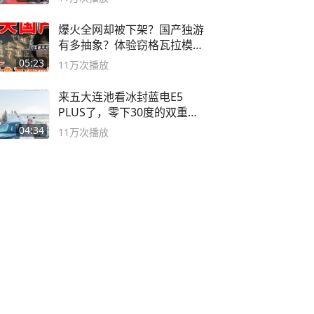
爆火全网却被下架？国产独游
有多抽象？体验窃格瓦拉模拟
器！
05:23
11万
次播放
来五大连池看冰封蓝电E5
PLUS了，零下30度的双重冰
封40小时全录
04:34
11万
次播放