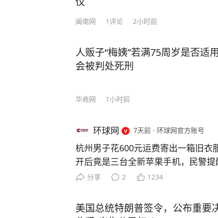
仪
闽南网
1
评论
2小时前
人贩子“梅姨”若满75周岁是否
会被判处死刑
华商网
1小时前
环球网
7天前
·
环球网官方账号
杭州男子花600元运费寄出一箱旧衣
开后竟是三台全新苹果手机，民警提
骗套路” 来源：杭州日报 前阵子，
分享
2
1234
寻找一位市民胡先生。 好不容易找
“你疑似遭遇电信诈骗，赶紧停下可能
美国总统特朗普签令，公布重要决
口否认，称自己没有任何被骗风险。