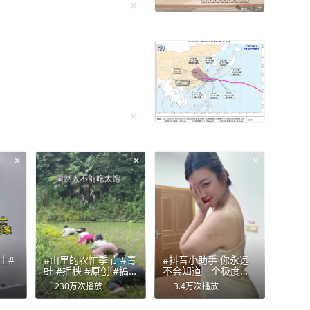
套路。听完分析，胡先生
落入陷阱。 7月28日，
出所，向反诈专班队员们
琲
士#
#山里的农忙季节 #青
#抖音小助手 你永远
蛙 #插秧 #原创 #搞
不会知道一个极度缺
笑
乏安全感的人，需要
230万
次播放
3.4万
次播放
多少坚定的爱，才会
放过自己不内耗，也