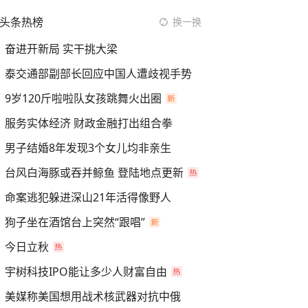
头条热榜
换一换
奋进开新局 实干挑大梁
泰交通部副部长回应中国人遭歧视手势
9岁120斤啦啦队女孩跳舞火出圈
服务实体经济 财政金融打出组合拳
男子结婚8年发现3个女儿均非亲生
台风白海豚或吞并鲸鱼 登陆地点更新
命案逃犯躲进深山21年活得像野人
狗子坐在酒馆台上突然“跟唱”
今日立秋
宇树科技IPO能让多少人财富自由
美媒称美国想用战术核武器对抗中俄