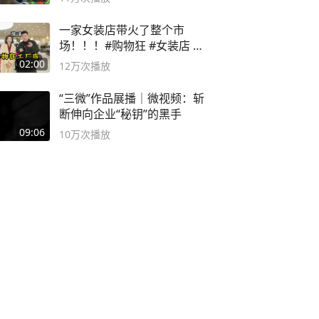
一家女装店带火了整个市
场！！！#购物狂 #女装店 #
高品质女装
02:00
12万
次播放
“三微”作品展播｜微视频：斩
断伸向企业“秘钥”的黑手
09:06
10万
次播放