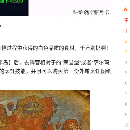
？
1
2
打怪过程中获得的白色品质的食材，千万别扔啊！
3
岛】后，去阵营相对于的“荣誉堡”或者“萨尔玛”
4
上线的烹饪技能，并且可以购买第一份外域烹饪图纸
5
6
7
8
9
10