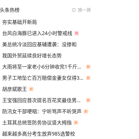
头条热榜
换一换
夯实基础开新局
台风白海豚已进入24小时警戒线
美总统冷淡回应基辅遭袭：没掺和
我国外贸延续良好增长态势
大雨将至一家老小6分钟收完1千斤稻谷
男子工地坠亡百万赔偿金妻女仅得3万
胡彦斌歌王
王宝强回应首次提名百花奖最佳男主角
防汛女干部哽咽：宁听骂声不听哭声
土耳其总统签防务协议竖大拇指
越来越多高分考生放弃985选警校