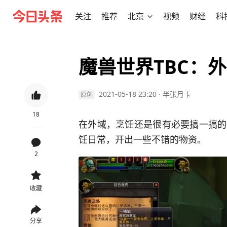
关注
推荐
北京
视频
财经
科
魔兽世界TBC：
2021-05-18 23:20
·
半张月卡
原创
18
在外域，烹饪还是很有必要搞一搞的
饪日常，开出一些不错的物资。
2
收藏
分享