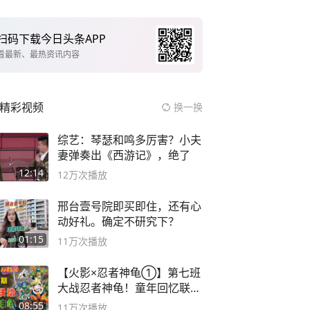
扫码下载今日头条APP
看最新、最热资讯内容
精彩视频
换一换
综艺：琴瑟和鸣多厉害？小夫
妻弹奏出《西游记》，绝了
12:14
12万
次播放
邢台壹号院即买即住，还有心
动好礼。确定不研究下？
01:15
11万
次播放
【火影×忍者神龟①】第七班
大战忍者神龟！童年回忆联动
论武？
08:55
11万
次播放