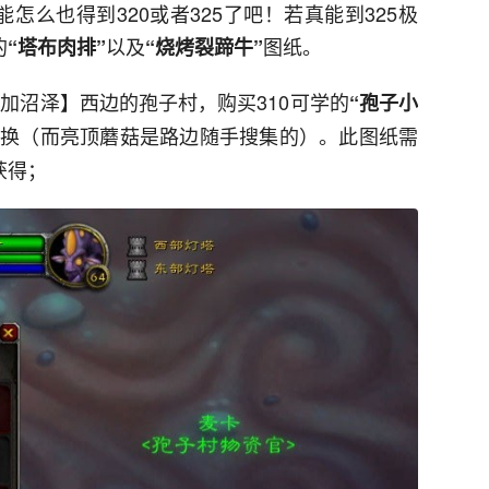
怎么也得到320或者325了吧！若真能到325极
的
以及
图纸。
“塔布肉排”
“烧烤裂蹄牛”
赞加沼泽】西边的孢子村，购买310可学的
“孢子小
兑换（而亮顶蘑菇是路边随手搜集的）。此图纸需
获得；