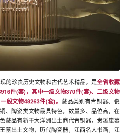
发现的珍贵历史文物和古代艺术精品，是
全省收藏
16件(套)，其中一级文物370件(套)、二级文物
藏品类别有青铜器、瓷
、一般文物48263件(套)。
铜、陶瓷类文物最具特色，数量多、品位高，在
色藏品有新干大洋洲出土商代青铜器，贵溪崖墓
王墓出土文物，历代陶瓷器，江西名人书画，江