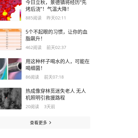
今日立秋，景德镇将经历“先
烤后浇”！气温大降！
885
阅读
昨天02:11
5个不起眼的习惯，让你的血
脂飙升！
462
阅读
前天02:37
用这种杯子喝水的人，可能在
喝细菌！
86
阅读
前天07:18
热成像穿林觅迷失老人 无人
机照明引救援路程
20
阅读
3天前
查看更多