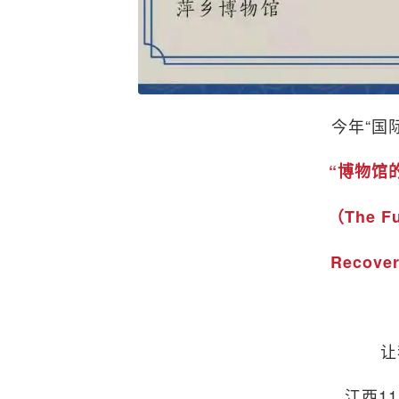
今年“国
“博物馆
（The Fu
Recove
让
江西1