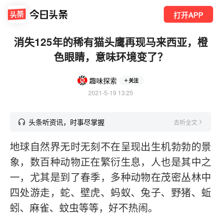
打开APP
消失125年的稀有猫头鹰再现马来西亚，橙
色眼睛，意味环境变了？
趣味探索
关注
2021-5-19 13:25
头条听资讯，时事尽掌握
去听全文
地球自然界无时无刻不在呈现出生机勃勃的景
象，数百种动物正在繁衍生息，人也是其中之
一，尤其是到了春季，多种动物在茂密丛林中
四处游走，蛇、壁虎、蚂蚁、兔子、野猪、蚯
蚓、麻雀、蚊虫等等，好不热闹。