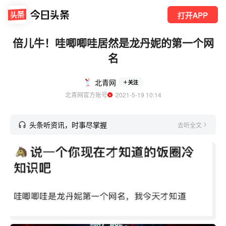
打开APP
倍儿牛！哇唧唧哇居然是龙丹妮的第一个网
名
北青网
关注
北青网官方账号
  2021-5-19 10:14
头条听资讯，时事尽掌握
去听全文