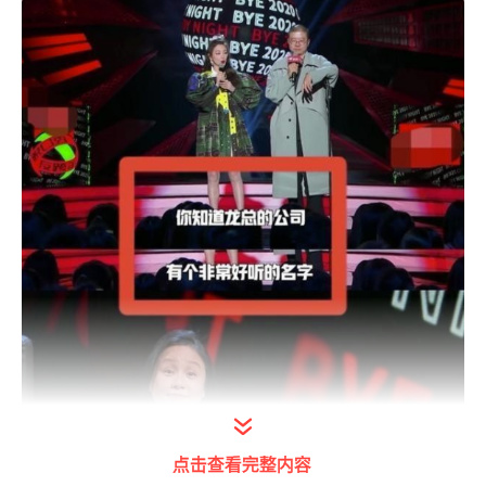
点击查看完整内容