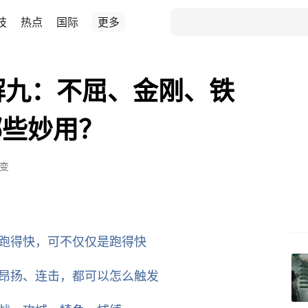
技
热点
国际
更多
解九：不屈、金刚、铁
哪些妙用？
变
。跑得快，可不仅仅是跑得快
、昂扬、连击，都可以怎么触发