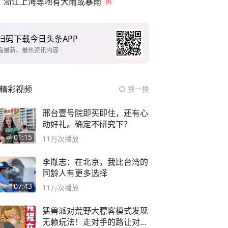
浙江上海等地有大雨或暴雨
扫码下载今日头条APP
看最新、最热资讯内容
精彩视频
换一换
邢台壹号院即买即住，还有心
动好礼。确定不研究下？
01:15
11万
次播放
李胤志：在北京，我比台湾的
同龄人有更多选择
07:43
11万
次播放
猛兽派对荒野大膘客模式发现
无赖玩法！走对手的路让对手