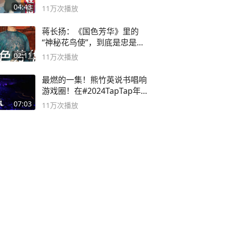
无路可走
04:43
11万
次播放
蒋长扬：《国色芳华》里的
“神秘花鸟使”，到底是忠是
奸？
02:11
11万
次播放
最燃的一集！熊竹英说书唱响
游戏圈！在#2024TapTap年
度游戏大赏
07:03
11万
次播放