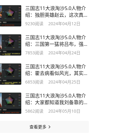
三国志11大浪淘沙5.0人物介
绍：独胆英雄赵云，这次真就
一个人了
9230
阅读
2024年04月12日
三国志11大浪淘沙5.0人物介
绍：三国第一猛将吕布，强到
令人发指
7853
阅读
2024年04月24日
三国志11大浪淘沙5.0人物介
绍：霍去病看似风光，其实定
位很尴尬
6853
阅读
2024年04月25日
三国志11大浪淘沙5.0人物介
绍：大家都知道我刘备靠的是
以德服人
5862
阅读
2024年05月10日
查看更多