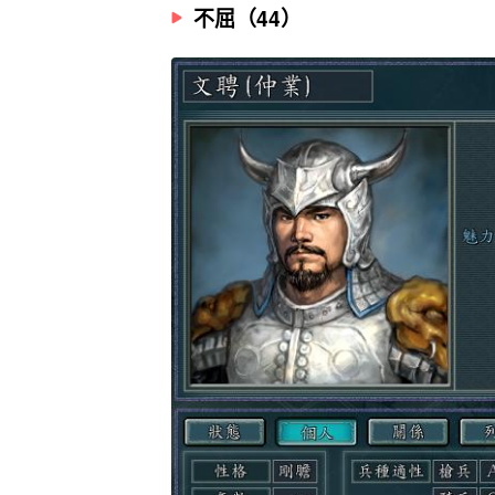
不屈（44）