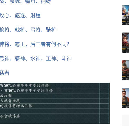
乱战、攻城、犄角、捕缚
、攻心、驱逐、射程
、枪将、戟将、弓将、骑将
、神将、霸王，后三者有何不同？
、弓神、骑神、水神、工神、斗神
猛者