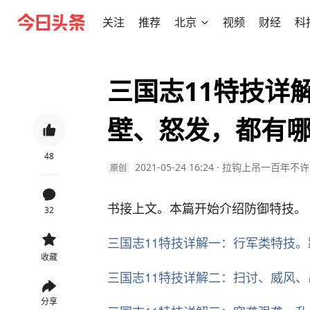
关注
推荐
北京
视频
财经
科
三国志11特技详
壁、怒发，都有
48
2021-05-24 16:24
·
拉钩上吊一百年不许
原创
书接上文。本篇开始介绍防御特技。
32
三国志11特技详解一：行军类特技
收藏
三国志11特技详解二：扫讨、威风
分享