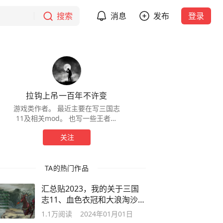
搜索
消息
发布
登录
拉钩上吊一百年不许变
游戏类作者。 最近主要在写三国志
11及相关mod。 也写一些王者荣
耀。 用心写内容，莫问前程。
关注
TA的热门作品
汇总贴2023，我的关于三国
志11、血色衣冠和大浪淘沙所
有文章链接
1.1万
阅读
2024年01月01日