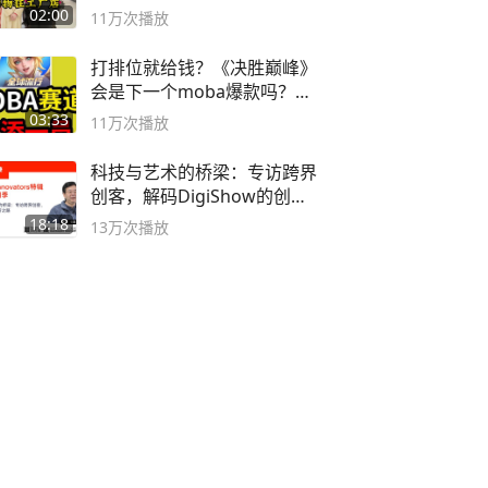
高品质女装
02:00
11万
次播放
打排位就给钱？《决胜巅峰》
会是下一个moba爆款吗？#
决胜巅峰
03:33
11万
次播放
科技与艺术的桥梁：专访跨界
创客，解码DigiShow的创新
之路
18:18
13万
次播放