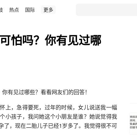
技
热点
国际
更多
很可怕吗？你有见过哪
吗？你有见过哪些？看看网友们的回答！
怀上，急得要死，过年的时候，女儿说送我一幅
个小孩子，我问她这个小朋友是谁？她说觉得我
孕了，现在二胎儿子已经1岁多了。我觉得很不可