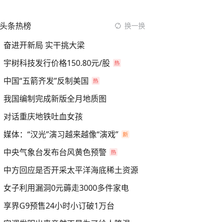
头条热榜
换一换
奋进开新局 实干挑大梁
宇树科技发行价格150.80元/股
中国“五箭齐发”反制美国
我国编制完成新版全月地质图
对话重庆地铁吐血女孩
媒体：“汉光”演习越来越像“演戏”
中央气象台发布台风黄色预警
中方回应是否开采太平洋海底稀土资源
女子利用漏洞0元薅走3000多件家电
享界G9预售24小时小订破1万台