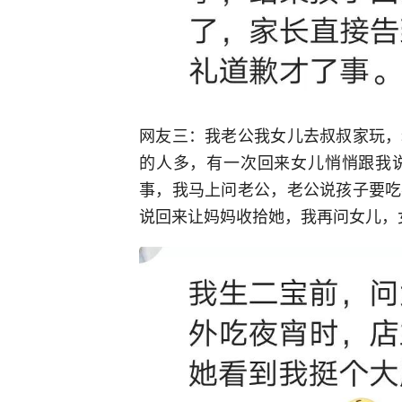
网友三：我老公我女儿去叔叔家玩，
的人多，有一次回来女儿悄悄跟我
事，我马上问老公，老公说孩子要吃
说回来让妈妈收拾她，我再问女儿，