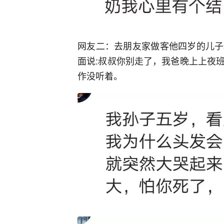
网友二：去朋友家做客他四岁的儿子
面说:叔叔你别走了，我爸晚上上夜
作没听着。