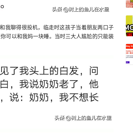
和我聊得很投机，临走时这孩子当着朋友两口子
班你可以和我妈一块睡。当时三大人尴尬的只能装