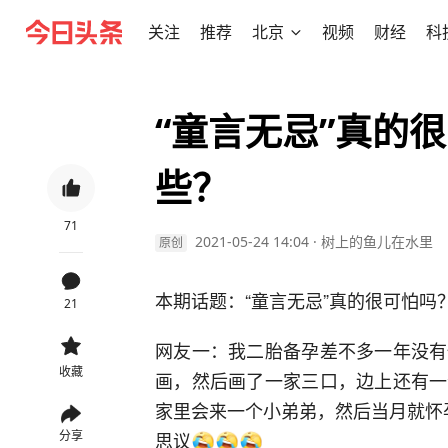
关注
推荐
北京
视频
财经
科
“童言无忌”真的
些？
71
2021-05-24 14:04
·
树上的鱼儿在水里
原创
本期话题：“童言无忌”真的很可怕
21
网友一：我二胎备孕差不多一年没有
收藏
画，然后画了一家三口，边上还有一
家里会来一个小弟弟，然后当月就怀
分享
思议