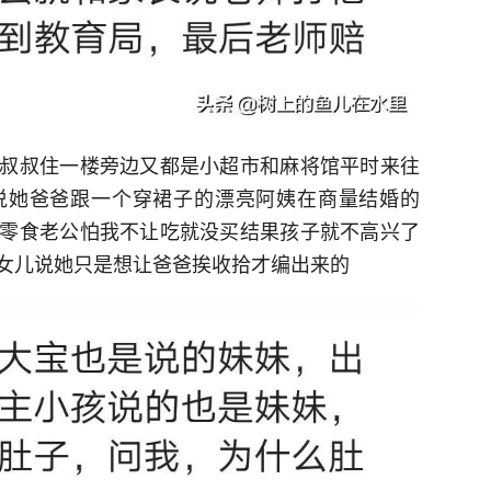
叔叔住一楼旁边又都是小超市和麻将馆平时来往
说她爸爸跟一个穿裙子的漂亮阿姨在商量结婚的
零食老公怕我不让吃就没买结果孩子就不高兴了
女儿说她只是想让爸爸挨收拾才编出来的