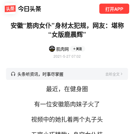
打开APP
安徽“筋肉女仆”身材太犯规，网友：堪称
“女版鹿晨辉”
肌肉网
关注
2021-5-27 07:02
头条听资讯，时事尽掌握
去听全文
最近，在健身圈
有一位安徽筋肉妹子火了
视频中的她扎着两个丸子头