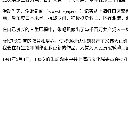
活动当天，澎湃新闻（www.thepaper.cn）记者从上
画，后东渡日本求学，抗战期间，积极投身救亡，图存激流，
在自己漫长的人生历程中，朱屺瞻做出了与千百万共产党人一样
“经过长期党的教育和培养，使我逐步认识到共产主义伟大正
我要在有生之年创作更多更新的作品，为党为人民贡献微薄力
1991年5月4日，100岁的朱屺瞻由中共上海市文化局委员