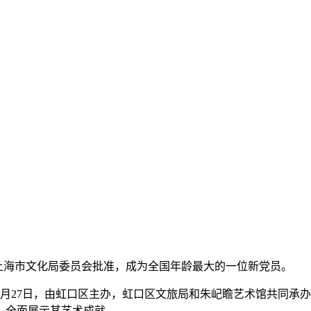
）由中共上海市文化局委员会批准，成为全国年龄最大的一位新党员。
年。5月27日，由虹口区主办，虹口区文旅局和朱屺瞻艺术馆共同承
，全面展示其艺术成就。