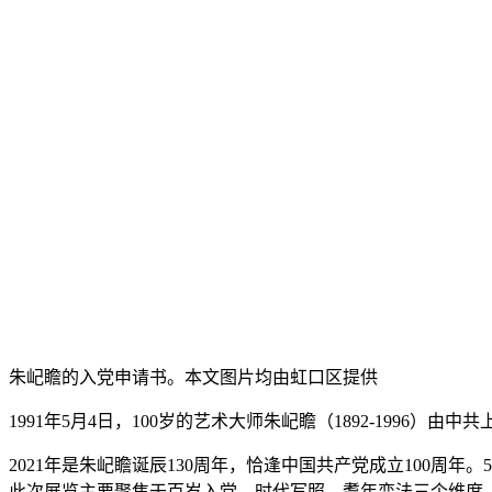
朱屺瞻的入党申请书。本文图片均由虹口区提供
1991年5月4日，100岁的艺术大师朱屺瞻（1892-1996
2021年是朱屺瞻诞辰130周年，恰逢中国共产党成立100周
此次展览主要聚焦于百岁入党、时代写照、耋年变法三个维度