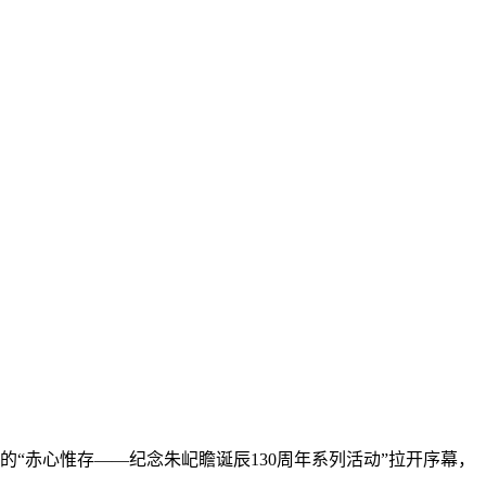
办的“赤心惟存——纪念朱屺瞻诞辰130周年系列活动”拉开序幕，