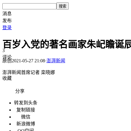
搜索
消息
发布
登录
百岁入党的著名画家朱屺瞻诞辰
3
评论
原创
2021-05-27 21:08
·
澎湃新闻
澎湃新闻首席记者 栾晓娜
收藏
分享
转发到头条
复制链接
微信
新浪微博
QQ空间