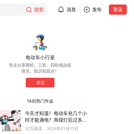
搜索
消息
发布
登录
电动车小行家
专注分享两轮、三轮、四轮电动车
资讯、知识和观点！
关注
TA的热门作品
今天才知道！电动车充几个小
时才能满电？亮绿灯后过多久
才能拔电
32万
阅读
2024年01月15日