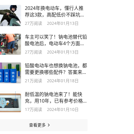
2024年换电动车，懂行人推
荐这3款，高配低价不踩坑，
续航也不错
27万
阅读
2024年01月13日
车主可以笑了！钠电池替代铅
酸电池后，电动车4个方面能
从中受益
27万
阅读
2024年01月13日
铅酸电动车也想换钠电池，都
需要更换哪些配件？答案来
了，涨知识
21万
阅读
2024年01月18日
耐低温的钠电池来了！能快
充，用10年，已有参考价格，
你觉得贵吗
17万
阅读
2024年01月10日
查看更多