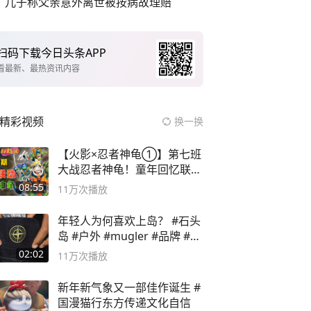
儿子称父亲意外离世被按病故理赔
扫码下载今日头条APP
看最新、最热资讯内容
精彩视频
换一换
【火影×忍者神龟①】第七班
大战忍者神龟！童年回忆联动
论武？
08:55
11万
次播放
年轻人为何喜欢上岛？ #石头
岛 #户外 #mugler #品牌 #足
球流氓
02:02
11万
次播放
新年新气象又一部佳作诞生 #
国漫猫行东方传递文化自信