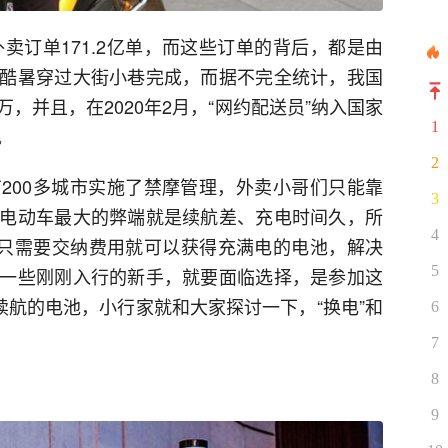
外卖订单171.2亿单，而这些订单的背后，都是由
酷暑穿过大街小巷完成，而据不完全统计，我国
，并且，在2020年2月，“网约配送员”纳入国家
1
。
2
200多城市实施了禁摩管理，外卖小哥们只能靠
3
电动车最大的弊端就是续航差、充电时间久，所
4
户只需要交纳费用就可以获得充满电的电池，解决
5
一些刚刚入行的新手，就要面临选择，是参加这
续航的电池，小行家就和大家探讨一下，“换电”和
6
。
7
8
9