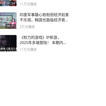
00:34
11万
次播放
印度军事雄心勃勃但经济前景
不乐观，韩国也面临经济衰退
风险
00:21
3万
次播放
《权力的游戏》IP新游，
2025年多端登陆！ 本期内容
概要
03:51
11万
次播放