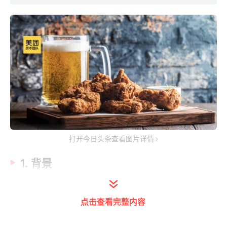
打开今日头条查看图片详情
1. 背景
让用户更方便快捷地选购到满意的外卖商品，
点击查看完整内容
是美团外卖一直在努力的方向。本文主要介绍
了针对美食类商家的套餐搭配技术以及应用实