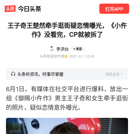
打开APP
王子奇王楚然牵手逛街疑恋情曝光，《小仵
作》没看完，CP就被拆了
李洪伙
关注
头条新锐创作者
  2021-6-1 12:49
头条听资讯，时事尽掌握
去听全文
6月1日，有媒体在社交平台进行爆料，放出一
组《御赐小仵作》男主王子奇和女生牵手逛街
的照片，疑似恋情意外曝光。