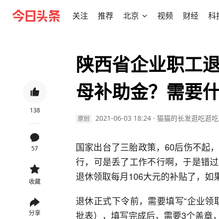
关注
推荐
北京
视频
财经
科
陕西省企业职工
母补助金？需要
138
2021-06-03 18:24
·
猫猫的长发逛吃逛吃
原创
国家出台了三胎政策，60后伤不起
57
行，可是丢了工作不行啊，于是错过
退休领取每月106大元的补贴了，
收藏
退休正式下令前，需要填写“企业领
分享
批表），填写完成后，需要3个盖章