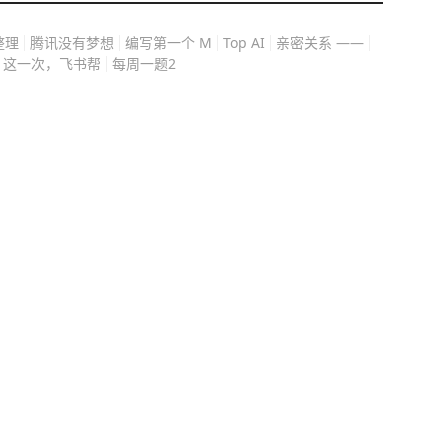
整理
腾讯没有梦想
编写第一个 M
Top AI
亲密关系 ——
这一次，飞书帮
每周一题2