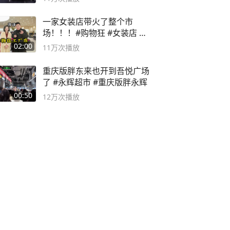
一家女装店带火了整个市
场！！！#购物狂 #女装店 #
高品质女装
02:00
11万
次播放
重庆版胖东来也开到吾悦广场
了 #永辉超市 #重庆版胖永辉
00:50
12万
次播放