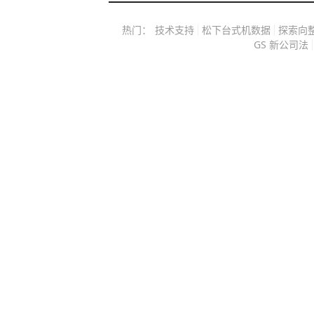
热门：
技术支持
松下台式机数据
探索向
GS 新公司法