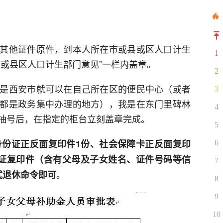
其他证件原件，到本人所在市或县或区人口计生
1
市或县区人口计生部门意见”一栏内盖章。
2
是西安市就可以在自己所在区的便民中心（或者
3
都是政务集中办理的地方），我是在东门里碑林
4
抽号后，在指定的柜台立刻盖章完成。
5
身份证正反面复印件1份、社会保障卡正反面复印
6
证复印件（含有父母及子女姓名、证件号码等信
7
。
式退休命令即可
8
9
10