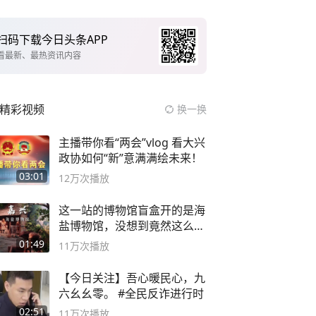
扫码下载今日头条APP
看最新、最热资讯内容
精彩视频
换一换
主播带你看“两会”vlog 看大兴
政协如何“新”意满满绘未来！
03:01
12万
次播放
这一站的博物馆盲盒开的是海
盐博物馆，没想到竟然这么好
逛！
01:49
11万
次播放
【今日关注】吾心暖民心，九
六幺幺零。 #全民反诈进行时
02:51
11万
次播放