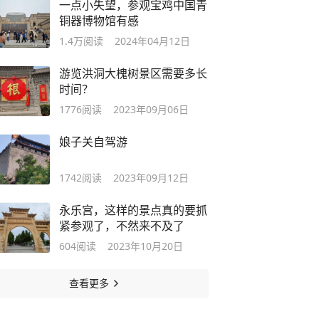
一点小失望，参观宝鸡中国青
铜器博物馆有感
1.4万
阅读
2024年04月12日
游览洪洞大槐树景区需要多长
时间？
1776
阅读
2023年09月06日
娘子关自驾游
1742
阅读
2023年09月12日
永乐宫，这样的景点真的要抓
紧参观了，不然来不及了
604
阅读
2023年10月20日
查看更多