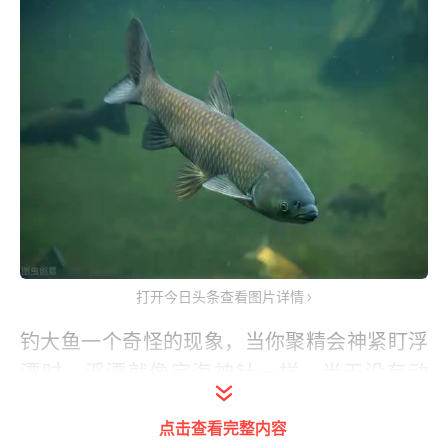
打开今日头条查看图片详情
钓大鱼一个奇怪的现象，当你聚精会神紧盯浮
漂时，浮漂就像定海神针一样，半天没有动
静，但是只要你一放松，看下手机或者点支香
点击查看完整内容
烟，就会错过鱼口，甚至有的钓友出现过鱼竿