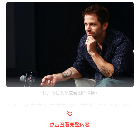
打开今日头条查看图片详情
3月，他亲自操刀剪辑的导剪版《正义联盟》
终于如愿上线。
点击查看完整内容
顿时好评如潮，豆瓣开分直接飙到了
9分
！