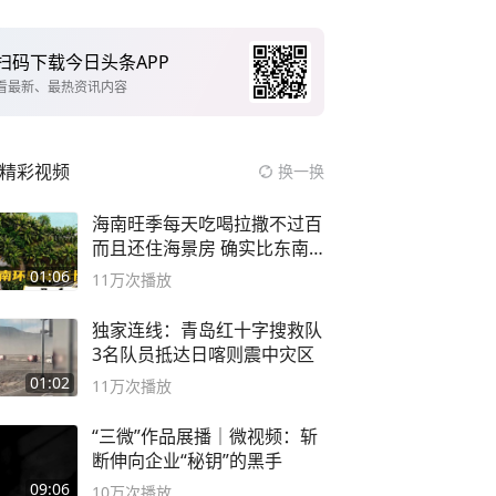
扫码下载今日头条APP
看最新、最热资讯内容
精彩视频
换一换
海南旺季每天吃喝拉撒不过百
而且还住海景房 确实比东南
亚合适
01:06
11万
次播放
独家连线：青岛红十字搜救队
3名队员抵达日喀则震中灾区
01:02
11万
次播放
“三微”作品展播｜微视频：斩
断伸向企业“秘钥”的黑手
09:06
10万
次播放