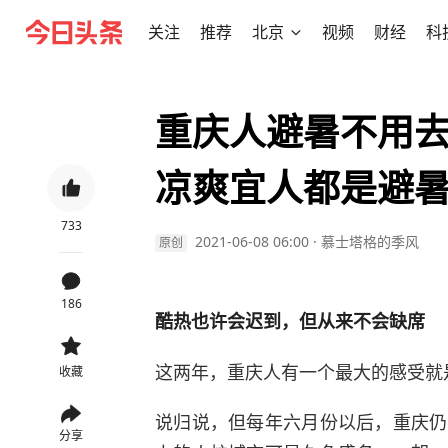
关注
推荐
北京
视频
财经
科
重庆人避暑不用去
凉爽宜人都是避
733
2021-06-08 06:00
·
慕士塔格的季风
原创
186
酷热也许会迟到，但从来不会缺席
这两年，重庆人有一个最大的感受就
收藏
说归说，但每年六月份以后，重庆仍
分享