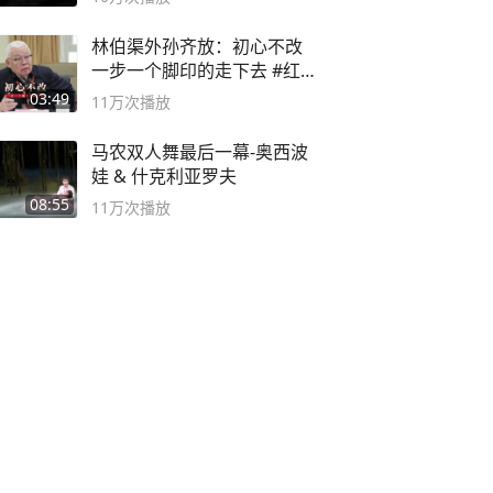
林伯渠外孙齐放：初心不改
一步一个脚印的走下去 #红船
论坛
03:49
11万
次播放
马农双人舞最后一幕-奥西波
娃 & 什克利亚罗夫
08:55
11万
次播放