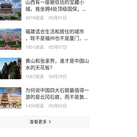
山西有一座被低估的宝藏小
城，竟坐拥4处顶级国保，适
合五一出游
3874
阅读
05月01日
福建适合生活和居住的城市
，既不是福州也不是厦门，而
是这座城
1851
阅读
05月07日
黄山和张家界，谁才是中国山
水的天花板？
1667
阅读
04月29日
为何说中国四大石窟最值得一
游的是云冈石窟，而不是敦煌
莫高窟
1430
阅读
05月03日
查看更多