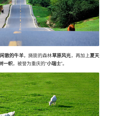
，旖旎的森林
，再加上
闲散的牛羊
草原风光
夏天
，被誉为重庆的“
”。
树一帜
小瑞士