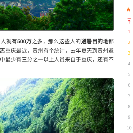
1
的人就有
之多，那么这些人的
地都
500万
避暑目的
2
离重庆最近，贵州有个统计，去年夏天到贵州避
3
中最少有三分之一以上人员来自于重庆，还有不
4
5
6
7
8
9
10