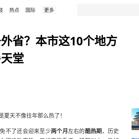
技
热点
国际
更多
外省？本市这10个地方
暑天堂
是夏天不像往年那么热了！
免不了还会迎来至少
左右的
，历史
两个月
酷热期