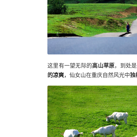
这里有一望无际的
，到处是
高山草原
，
仙女山在重庆自然风光中
的
凉爽
独