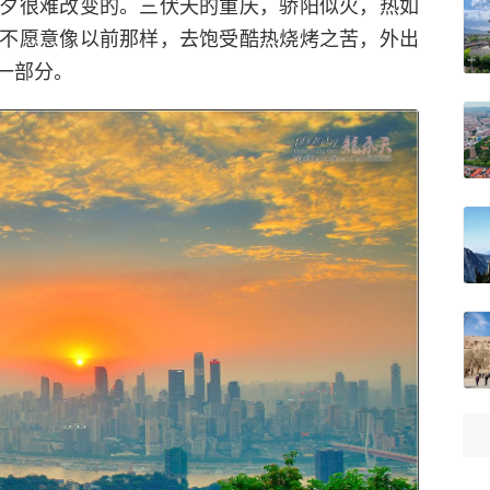
夕很难改变的。三伏天的重庆，骄阳似火，热如
不愿意像以前那样，去饱受酷热烧烤之苦，外出
一部分。