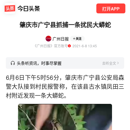
打开APP
肇庆市广宁县抓捕一条扰民大蟒蛇
广州日报
关注
《广州日报》官方账号
  2021-6-8 13:45
头条听资讯，时事尽掌握
去听全文
6月6日下午5时56分，肇庆市广宁县公安局森
警大队接到村民报警称，在该县古水镇凤田三
村附近发现一条大蟒蛇。