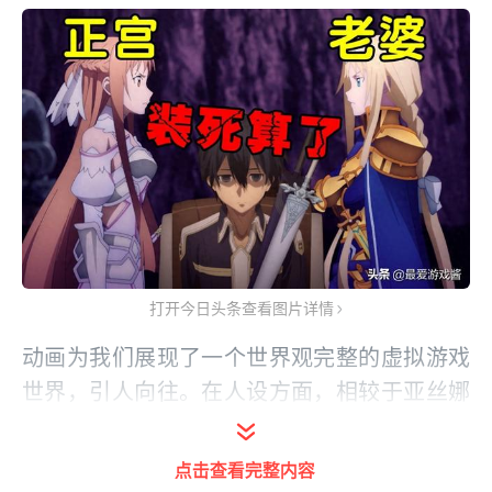
打开今日头条查看图片详情
动画为我们展现了一个世界观完整的虚拟游戏
世界，引人向往。在人设方面，相较于亚丝娜
的专一，桐人就显得有些“沾花惹草”，凭借着
自身的强大与帅气，勾搭来了不少漂亮妹子，
点击查看完整内容