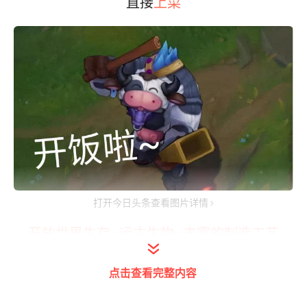
直接
上菜
打开今日头条查看图片详情
开放世界生存+远古生物+丰富的制造工艺
有没有搞头？
点击查看完整内容
而一款游戏表示：